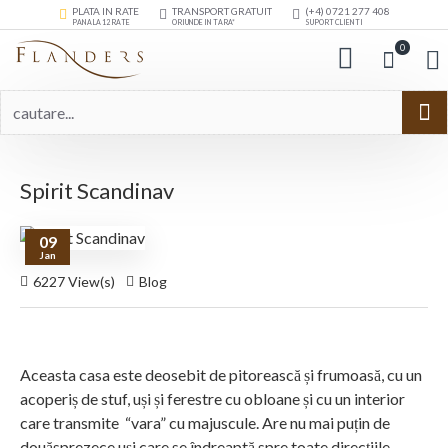
PLATA IN RATE
TRANSPORT GRATUIT
(+4) 0721 277 408
PANA LA 12 RATE
ORIUNDE IN TARA*
SUPORT CLIENTI
0
Spirit Scandinav
09
Jan
6227 View(s)
Blog
Aceasta casa este deosebit de pitorească și frumoasă, cu un
acoperiș de stuf, uși și ferestre cu obloane și cu un interior
care transmite “vara” cu majuscule. Are nu mai puțin de
douăsprezece uși care se îndreaptă spre toate direcțiile -