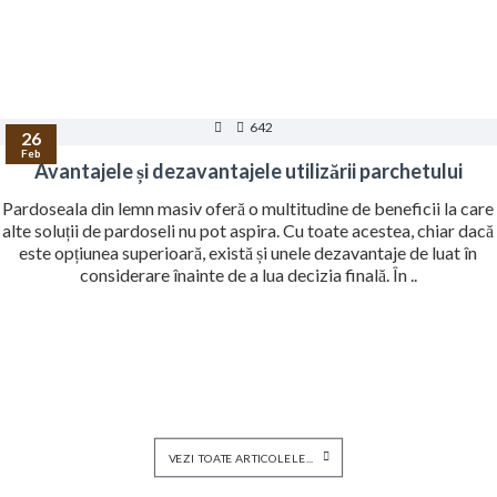
642
26
Feb
Avantajele și dezavantajele utilizării parchetului
Pardoseala din lemn masiv oferă o multitudine de beneficii la care
alte soluții de pardoseli nu pot aspira. Cu toate acestea, chiar dacă
este opțiunea superioară, există și unele dezavantaje de luat în
considerare înainte de a lua decizia finală. În ..
VEZI TOATE ARTICOLELE...