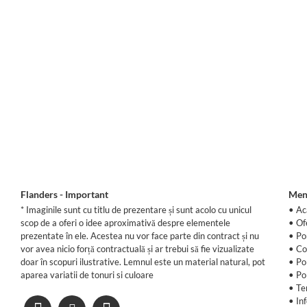
Flanders - Important
Men
* Imaginile sunt cu titlu de prezentare și sunt acolo cu unicul
• Ac
scop de a oferi o idee aproximativă despre elementele
•
Of
prezentate în ele. Acestea nu vor face parte din contract și nu
•
Po
vor avea nicio forță contractuală și ar trebui să fie vizualizate
•
Co
doar în scopuri ilustrative. Lemnul este un material natural, pot
•
Po
aparea variatii de tonuri si culoare
•
Po
•
Te
•
In