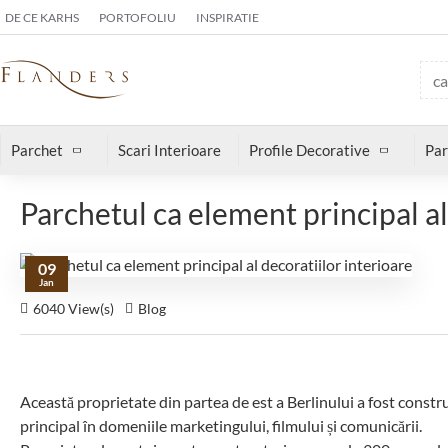
DE CE KARHS
PORTOFOLIU
INSPIRATIE
Parchet
Scari Interioare
Profile Decorative
Par
Parchetul ca element principal al
09
Jan
6040 View(s)
Blog
Această proprietate din partea de est a Berlinului a fost constru
principal în domeniile marketingului, filmului și comunicării.