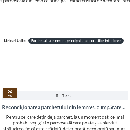
pardoseala din lemn ca principală caracteristică de decorare interi
Linkuri Utile:
Parchetul ca element principal al decoratiilor interioare
24
622
Feb
Recondiționarea parchetului din lemn vs. cumpărarea unui parchet nou: Avantaje și Dezavantaje
Pentru cei care dețin deja parchet, la un moment dat, cel mai
probabil veți găsi o pardoseală care poate și-a pierdut
strălucirea, fie că este zgâriată, deteriorată, decolorată sau pur și