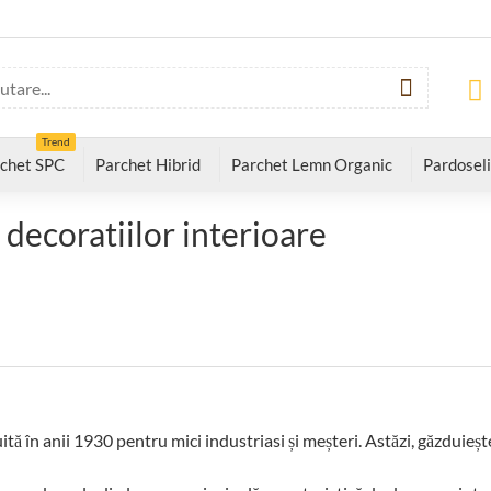
Trend
chet SPC
Parchet Hibrid
Parchet Lemn Organic
Pardoseli
 decoratiilor interioare
ită în anii 1930 pentru mici industriasi și meșteri. Astăzi, găzduieș