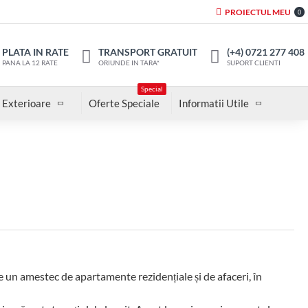
PROIECTUL MEU
0
PLATA IN RATE
TRANSPORT GRATUIT
(+4) 0721 277 408
PANA LA 12 RATE
ORIUNDE IN TARA*
SUPORT CLIENTI
Special
 Exterioare
Oferte Speciale
Informatii Utile
te un amestec de apartamente rezidențiale și de afaceri, în