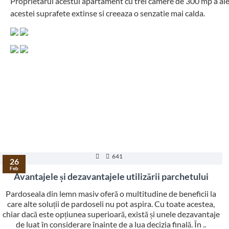
Proprietarul acestui apartament cu trei camere de 300 mp a ales 
acestei suprafete extinse si creeaza o senzatie mai calda.
641
26
Feb
Avantajele și dezavantajele utilizării parchetului
Pardoseala din lemn masiv oferă o multitudine de beneficii la
care alte soluții de pardoseli nu pot aspira. Cu toate acestea,
chiar dacă este opțiunea superioară, există și unele dezavantaje
de luat în considerare înainte de a lua decizia finală. În ..