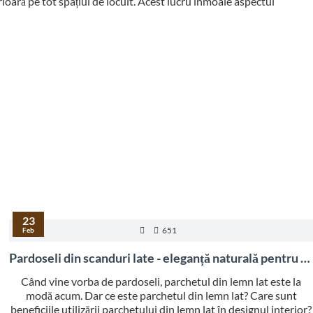
oară pe tot spațiul de locuit. Acest lucru inmoaie aspectul
23
651
Feb
Pardoseli din scanduri late - eleganță naturală pentru spații cu personalitate
Când vine vorba de pardoseli, parchetul din lemn lat este la
modă acum. Dar ce este parchetul din lemn lat? Care sunt
beneficiile utilizării parchetului din lemn lat în designul interior?