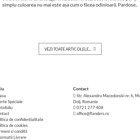
simplu culoarea nu mai este așa cum o făcea odinioară. Pardose..
VEZI TOATE ARTICOLELE...
iu
Contact
asa
Str. Alexandru Macedonski nr. 6, Mu
erte Speciale
Dolj, Romania
rtofoliu
0721 277 408
ntact
office@flanders.ro
litica de confidentialitate
litica de cookies
rmeni si conditii
formatii Livrare