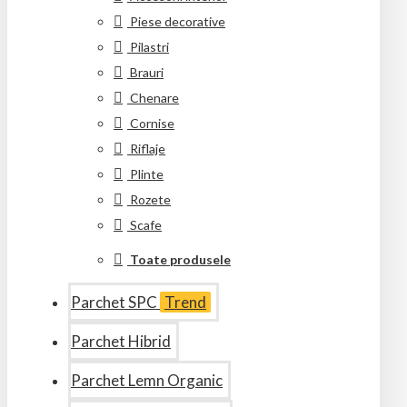
Piese decorative
Pilastri
Brauri
Chenare
Cornise
Riflaje
Plinte
Rozete
Scafe
Toate produsele
Parchet SPC
Trend
Parchet Hibrid
Parchet Lemn Organic