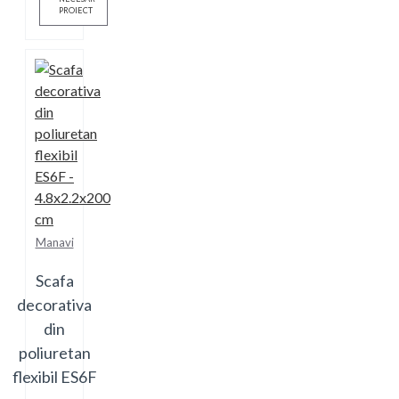
PROIECT
Manavi
Scafa
decorativa
din
poliuretan
flexibil ES6F