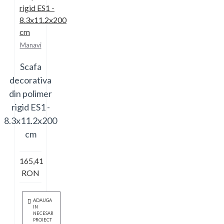
Manavi
Scafa
decorativa
din polimer
rigid ES1 -
8.3x11.2x200
cm
165,41
RON
ADAUGA
IN
NECESAR
PROIECT