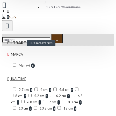
(+4) 0721 277 408
SUPORT CLIENTI
Scafe
0
FILTRARE
Reseteaza filtru
MARCA
Manavi
17
INALTIME
2.7 cm
4 cm
4.5 cm
1
1
2
4.8 cm
5.2 cm
6.2 cm
6.5
2
3
1
cm
6.8 cm
7 cm
8.3 cm
1
1
1
1
10 cm
10.2 cm
12 cm
1
1
1