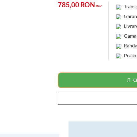
785,00 RON
Transp
Buc
Garanti
Livrare
Gama c
Randame
Proiec
C