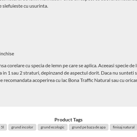
e slefuieste cu usurinta.
inchise
sa corelare cu specia de lemn pe care se aplica. Aceeasi specie de 
 in 1 sau 2 straturi, depinzand de aspectul dorit. Daca nu sunteti s
te recomandata acoperirea cu lac Bona Traffic Natural sau cu oricar
Product Tags
 5l
grund incolor
grund ecologic
grund pe baza de apa
finisaj natural