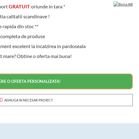
ort
GRATUIT
oriunde in tara *
a calitatii scandinave !
 rapida din stoc **
ompleta de produse
nt excelent la incalzirea in pardoseala
t mare? Obtine o oferta mai buna!
ERE O OFERTA PERSONALIZATA!
ADAUGA IN NECESAR PROIECT