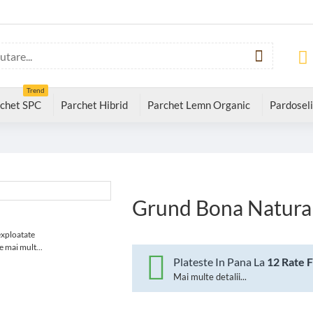
Trend
chet SPC
Parchet Hibrid
Parchet Lemn Organic
Pardoseli
Grund Bona Natural
exploatate
e mai mult...
Plateste In Pana La
12 Rate 
Mai multe detalii...