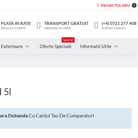
PROIECTUL MEU
0
PLATA IN RATE
TRANSPORT GRATUIT
(+4) 0721 277 408
PANA LA 12 RATE
ORIUNDE IN TARA*
SUPORT CLIENTI
Special
 Exterioare
Oferte Speciale
Informatii Utile
 5l
Fara Dobanda
Cu Cardul Tau De Cumparaturi