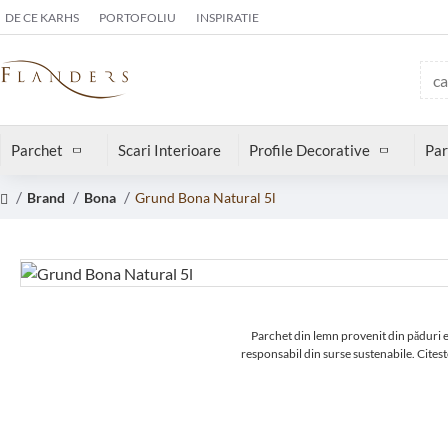
DE CE KARHS
PORTOFOLIU
INSPIRATIE
Parchet
Scari Interioare
Profile Decorative
Par
Brand
Bona
Grund Bona Natural 5l
Parchet din lemn provenit din păduri 
responsabil din surse sustenabile.
Citest