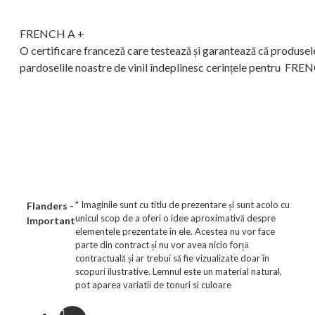
FRENCH A +
O certificare franceză care testează și garantează că produsele i
pardoselile noastre de vinil îndeplinesc cerințele pentru FR
* Imaginile sunt cu titlu de prezentare și sunt acolo cu
Flanders -
unicul scop de a oferi o idee aproximativă despre
Important
elementele prezentate în ele. Acestea nu vor face
parte din contract și nu vor avea nicio forță
contractuală și ar trebui să fie vizualizate doar în
scopuri ilustrative. Lemnul este un material natural,
pot aparea variatii de tonuri si culoare