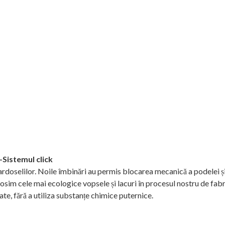
istemul click
doselilor. Noile îmbinări au permis blocarea mecanică a podelei ș
losim cele mai ecologice vopsele și lacuri în procesul nostru de fabri
ate, fără a utiliza substanțe chimice puternice.