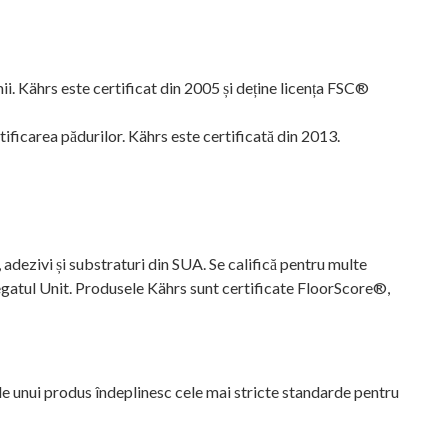
. Kährs este certificat din 2005 și deține licența FSC®
ficarea pădurilor. Kährs este certificată din 2013.
adezivi și substraturi din SUA. Se califică pentru multe
egatul Unit. Produsele Kährs sunt certificate FloorScore®,
ale unui produs îndeplinesc cele mai stricte standarde pentru