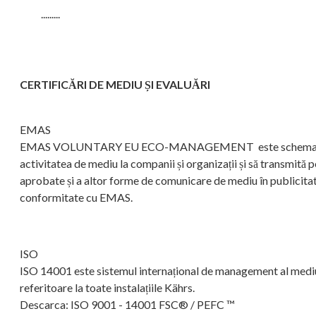
.........
CERTIFICĂRI DE MEDIU ȘI EVALUĂRI
EMAS
EMAS VOLUNTARY EU ECO-MANAGEMENT este schema voluntară 
activitatea de mediu la companii și organizații și să transmită 
aprobate și a altor forme de comunicare de mediu în publicita
conformitate cu EMAS.
ISO
ISO 14001 este sistemul internațional de management al mediului,
referitoare la toate instalațiile Kährs.
Descarca: ISO 9001 - 14001 FSC® / PEFC ™