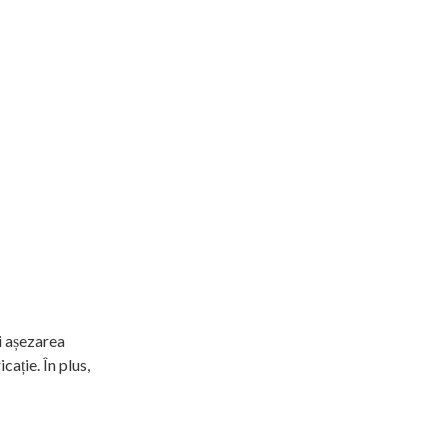
i așezarea
cație. În plus,