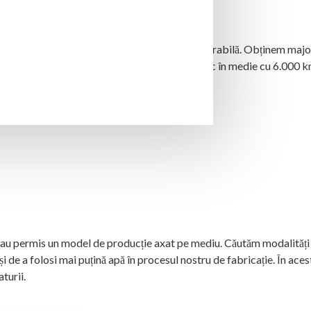
NG-urile pentru a lucra pentru reîmpădurirea durabilă. Obținem majo
în ultimii 100 de ani. În Europa, pădurile cresc în medie cu 6.000 
re au permis un model de producție axat pe mediu. Căutăm modalități
i de a folosi mai puțină apă în procesul nostru de fabricație. În aces
turii.