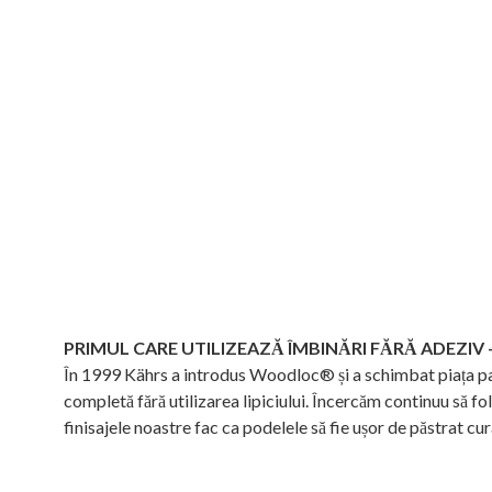
PRIMUL CARE UTILIZEAZĂ ÎMBINĂRI FĂRĂ ADEZIV –S
În 1999 Kährs a introdus Woodloc® și a schimbat piața par
completă fără utilizarea lipiciului. Încercăm continuu să fo
finisajele noastre fac ca podelele să fie ușor de păstrat cur