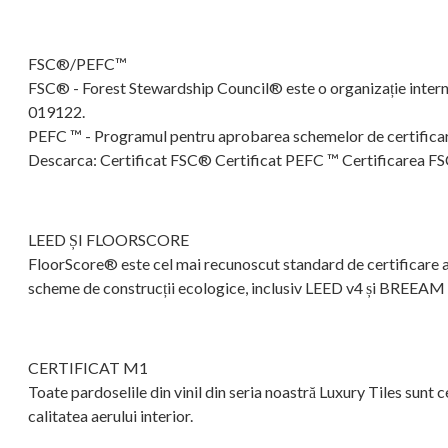
FSC®/PEFC™
FSC® - Forest Stewardship Council® este o organizație interna
019122.
PEFC ™ - Programul pentru aprobarea schemelor de certificare a
Descarca: Certificat FSC® Certificat PEFC ™ Certificarea FSC
LEED ȘI FLOORSCORE
FloorScore® este cel mai recunoscut standard de certificare a c
scheme de construcții ecologice, inclusiv LEED v4 și BREEAM -
CERTIFICAT M1
Toate pardoselile din vinil din seria noastră Luxury Tiles sunt
calitatea aerului interior.