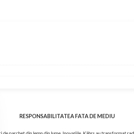
RESPONSABILITATEA FATA DE MEDIU
i de parchet din lemn din lume. Inovațiile Kährs au transformat radic