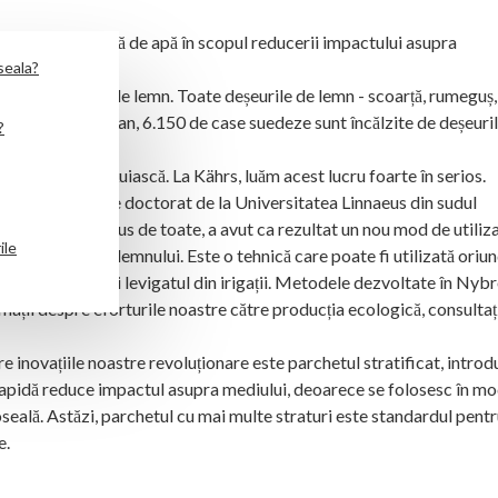
t finisaje pe bază de apă în scopul reducerii impactului asupra
seala?
ne orice risipă de lemn. Toate deșeurile de lemn - scoarță, rumeguș,
ergie. În fiecare an, 6.150 de case suedeze sunt încălzite de deșeuri
?
tră să supraviețuiască. La Kährs, luăm acest lucru foarte în serios.
 internaționale de doctorat de la Universitatea Linnaeus din sudul
 în 2016. Mai presus de toate, a avut ca rezultat un nou mod de utiliz
ile
osit în industria lemnului. Este o tehnică care poate fi utilizată oriu
rdoselilor, cât și levigatul din irigații. Metodele dezvoltate în Nyb
rmații despre eforturile noastre către producția ecologică, consultaț
 inovațiile noastre revoluționare este parchetul stratificat, introd
 rapidă reduce impactul asupra mediului, deoarece se folosesc în m
seală. Astăzi, parchetul cu mai multe straturi este standardul pent
e.