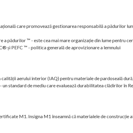
țională care promovează gestionarea responsabilă a pădurilor lumii
 pădurilor ™ - este cea mai mare organizație din lume pentru certi
® și PEFC ™ - politica generală de aprovizionare a lemnului
alității aerului interior (IAQ) pentru materiale de pardoseală dură, 
 un standard de mediu care evaluează durabilitatea clădirilor în R
 certificate M1. Insigna M1 înseamnă că materialele de construcție 