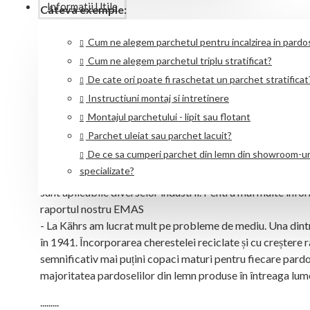
Informatii Utile
Câteva exemple:
- În 1984, Kährs a devenit primul producator care a utiliza
mediului.
Cum ne alegem parchetul pentru incalzirea in pardo
- Am dezvoltat un sistem de fabricație în Nybro care previ
Cum ne alegem parchetul triplu stratificat?
așchii de lemn - sunt trimise către o companie locală de en
De cate ori poate fi raschetat un parchet stratificat
noastre de lemn reciclat.
Instructiuni montaj si intretinere
- Tratarea apei este o necesitate pentru ca societatea noas
Montajul parchetului - lipit sau flotant
Fabrica noastră din Nybro a dat naștere la cinci disertații
Parchet uleiat sau parchet lacuit?
Suediei și deschiderea unei noi facilități de tratare a apei
De ce sa cumperi parchet din lemn din showroom-ur
a calităților naturale ale vegetației pentru tratarea apei fol
specializate?
în lume. Cercetările au examinat atât apa din fabricarea pa
sunt aplicabile diverselor industrii. Pentru mai multe info
raportul nostru EMAS
- La Kährs am lucrat mult pe probleme de mediu. Una dintre
în 1941. Încorporarea cherestelei reciclate și cu creștere
semnificativ mai puțini copaci maturi pentru fiecare pardo
majoritatea pardoselilor din lemn produse în întreaga lum
.........