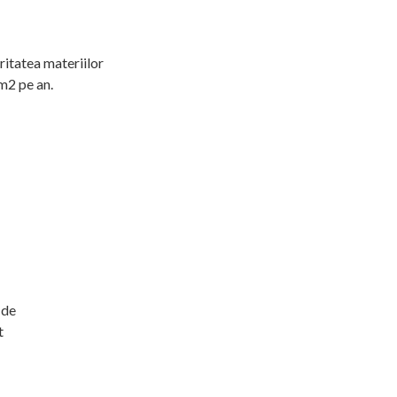
ritatea materiilor
km2 pe an.
 de
t