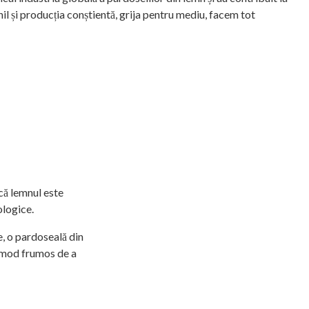
nil și producția conștientă, grija pentru mediu, facem tot
 că lemnul este
ologice.
e, o pardoseală din
n mod frumos de a