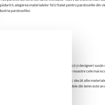
mpăduririi, alegerea materialelor fără ftalat pentru pardoselile din vi
ustria pardoselilor.
R SĂNĂTOS
și răcoroase într-o zi călduroasă. Mulți arhitecți și designeri susțin
ură faptului că lemnul este una dintre resursele noastre cele mai ec
Pe lângă faptul că este mai cald și mai ecologic decât alte material
țiu confortabil și primitor. Montarea unei podele din lemn este u