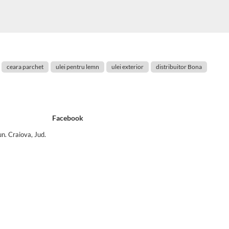
ceara parchet
ulei pentru lemn
ulei exterior
distribuitor Bona
Facebook
n. Craiova, Jud.