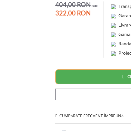
404,00 RON
Transp
Buc
322,00 RON
Garanti
Livrare
Gama c
Randame
Proiec
C
CUMPĂRATE FRECVENT ÎMPREUNĂ