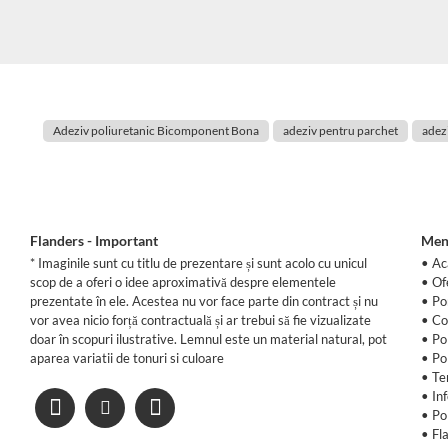
Adeziv poliuretanic Bicomponent Bona
adeziv pentru parchet
adezi
Flanders - Important
Men
* Imaginile sunt cu titlu de prezentare și sunt acolo cu unicul
• Ac
scop de a oferi o idee aproximativă despre elementele
•
Of
prezentate în ele. Acestea nu vor face parte din contract și nu
•
Po
vor avea nicio forță contractuală și ar trebui să fie vizualizate
•
Co
doar în scopuri ilustrative. Lemnul este un material natural, pot
•
Po
aparea variatii de tonuri si culoare
•
Po
•
Te
•
In
•
Po
•
Fl