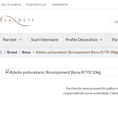
DE CE KARHS
PORTOFOLIU
INSPIRATIE
Parchet
Scari Interioare
Profile Decorative
Par
Brand
Bona
Adeziv poliuretanic Bicomponent Bona R778 10kg
Parchet din lemn provenit din păduri 
responsabil din surse sustenabile.
Citest