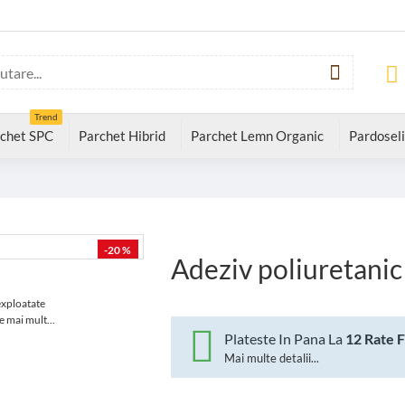
Trend
chet SPC
Parchet Hibrid
Parchet Lemn Organic
Pardoseli
-20 %
Adeziv poliuretani
exploatate
e mai mult...
Plateste In Pana La
12 Rate 
Mai multe detalii...