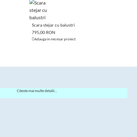
Scara stejar cu balustri
795,00 RON
S
Adauga in necesar proiect
7
Citeste mai multe detalii...