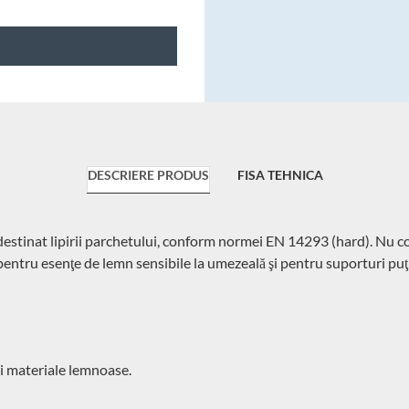
DESCRIERE PRODUS
FISA TEHNICA
tinat lipirii parchetului, conform normei EN 14293 (hard). Nu conţi
 pentru esenţe de lemn sensibile la umezeală şi pentru suporturi pu
şi materiale lemnoase.