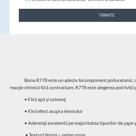
TRIMITE
Bona R778 este un adeziv bicomponent poliuretanic, des
reacţie chimică fără contractare. R778 este alegerea potrivită
• Fără apă şi solvenţi
• Fără efect asupra lemnului
• Aderenţă excelentă pe majoritatea tipurilor de şape 
• Textură fermă – reţine urma