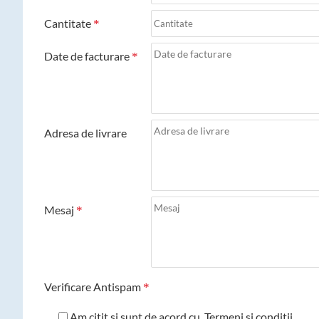
Cantitate
Date de facturare
Adresa de livrare
Mesaj
Verificare Antispam
Am citit si sunt de acord cu
Termeni si conditii