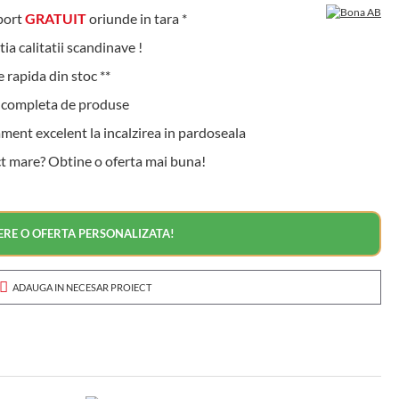
ort
GRATUIT
oriunde in tara *
a calitatii scandinave !
 rapida din stoc **
ompleta de produse
nt excelent la incalzirea in pardoseala
t mare? Obtine o oferta mai buna!
ERE O OFERTA PERSONALIZATA!
ADAUGA IN NECESAR PROIECT