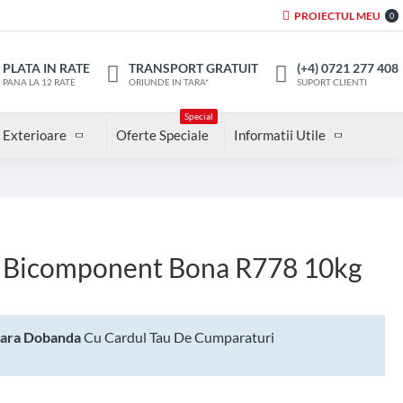
PROIECTUL MEU
0
PLATA IN RATE
TRANSPORT GRATUIT
(+4) 0721 277 408
PANA LA 12 RATE
ORIUNDE IN TARA*
SUPORT CLIENTI
Special
 Exterioare
Oferte Speciale
Informatii Utile
c Bicomponent Bona R778 10kg
Fara Dobanda
Cu Cardul Tau De Cumparaturi