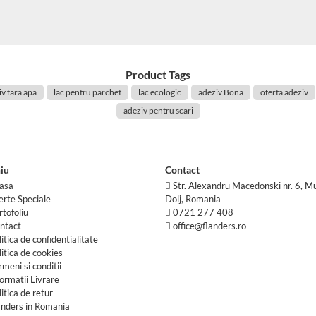
Product Tags
v fara apa
lac pentru parchet
lac ecologic
adeziv Bona
oferta adeziv
adeziv pentru scari
iu
Contact
asa
Str. Alexandru Macedonski nr. 6, Mu
erte Speciale
Dolj, Romania
rtofoliu
0721 277 408
ntact
office@flanders.ro
litica de confidentialitate
litica de cookies
rmeni si conditii
formatii Livrare
litica de retur
anders in Romania