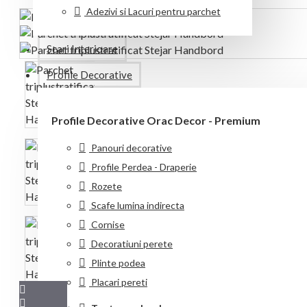
Adezivi si Lacuri pentru parchet
Scari Interioare
Profile Decorative
Profile Decorative Orac Decor - Premium
Panouri decorative
Profile Perdea - Draperie
Rozete
Scafe lumina indirecta
Cornise
Decoratiuni perete
Plinte podea
Placari pereti