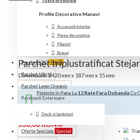
Toate produsele
Profile Decorative Manavi
Accesorii interior
Parchet din lemn provenit din păduri exploatate responsabil
Piese decorative
Citeste mai mult...
Pilastri
Brauri
Parchet triplustratificat Stej
Chenare
Parchet SPC
Trend
Cornise
Parchet Hibrid
Dimensiuni: 2420 mm x 187 mm x 15 mm
Riflaje
Parchet Lemn Organic
Plinte
Plateste In Pana La
12 Rate Fara Dobanda
Cu C
Rozete
Pardoseli Exterioare
Scafe
Deck si lambriuri
Toate produsele
558,00 RON
MP
Tran
Oferte Speciale
Special