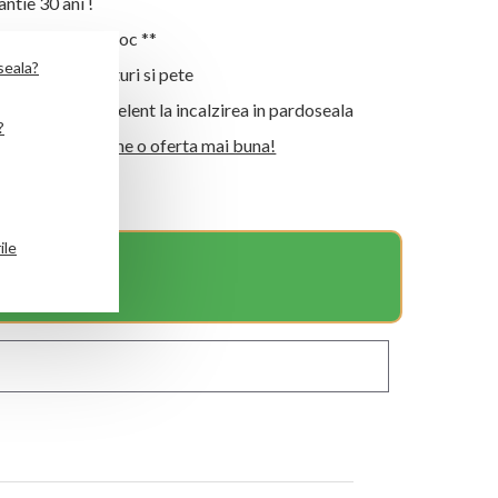
tie 30 ani !
re rapida din stoc **
seala?
stent la zgarieturi si pete
fer termic excelent la incalzirea in pardoseala
?
iect mare? Obtine o oferta mai buna!
ile