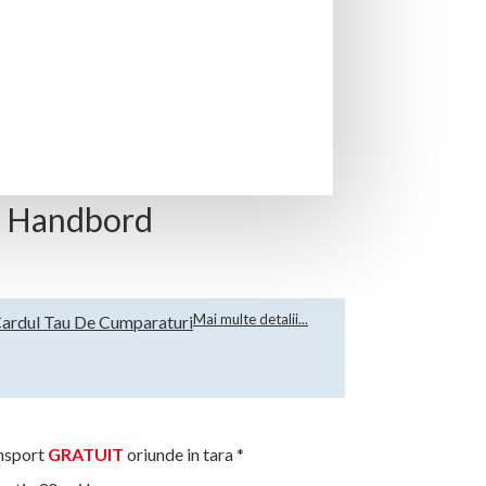
 din surse sustenabile.
ar Handbord
Mai multe detalii...
ardul Tau De Cumparaturi
sport
GRATUIT
oriunde in tara *