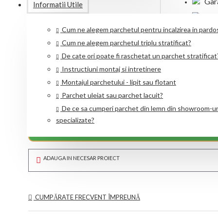
Garan
Informatii Utile
Livra
Cum ne alegem parchetul pentru incalzirea in pardo
Rezi
Cum ne alegem parchetul triplu stratificat?
Trans
De cate ori poate fi raschetat un parchet stratificat
Pro
Instructiuni montaj si intretinere
Montajul parchetului - lipit sau flotant
Parchet uleiat sau parchet lacuit?
De ce sa cumperi parchet din lemn din showroom-ur
CERE O OFERTA PERSONALIZATA!
specializate?
ADAUGA IN NECESAR PROIECT
CUMPĂRATE FRECVENT ÎMPREUNĂ