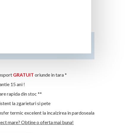
onut Cream 2-Strip
Mai multe detalii...
ardul Tau De Cumparaturi
sport
GRATUIT
oriunde in tara *
tie 15 ani !
re rapida din stoc **
tent la zgarieturi si pete
fer termic excelent la incalzirea in pardoseala
iect mare? Obtine o oferta mai buna!