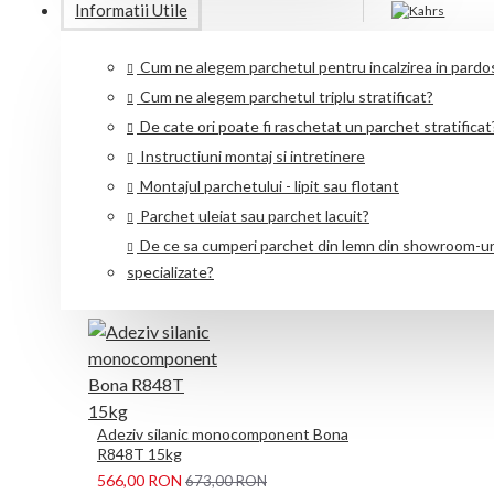
Informatii Utile
Cum ne alegem parchetul pentru incalzirea in pardo
CERE O OFERTA PERSONALIZATA!
Cum ne alegem parchetul triplu stratificat?
De cate ori poate fi raschetat un parchet stratificat
Instructiuni montaj si intretinere
ADAUGA IN NECESAR PROIECT
Montajul parchetului - lipit sau flotant
Parchet uleiat sau parchet lacuit?
De ce sa cumperi parchet din lemn din showroom-ur
CUMPĂRATE FRECVENT ÎMPREUNĂ
specializate?
Adeziv silanic monocomponent Bona
R848T 15kg
566,00 RON
673,00 RON