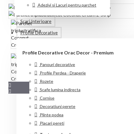
Adezivi si Lacuri pentru parchet
Scari Interioare
Profile Decorative
Profile Decorative Orac Decor - Premium
Panouri decorative
Profile Perdea - Draperie
Rozete
Scafe lumina indirecta
Cornise
Decoratiuni perete
Plinte podea
Placari pereti
Parchet din lemn provenit din păduri exploatate responsabil
Citeste mai mult...