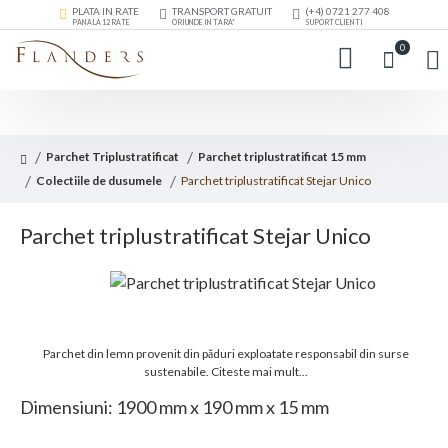
PLATA IN RATE
TRANSPORT GRATUIT
(+4) 0721 277 408
PANA LA 12 RATE
ORIUNDE IN TARA*
SUPORT CLIENTI
0
Parchet Triplustratificat
Parchet triplustratificat 15 mm
Colectiile de dusumele
Parchet triplustratificat Stejar Unico
Parchet triplustratificat Stejar Unico
Parchet din lemn provenit din păduri exploatate responsabil din surse
sustenabile.
Citeste mai mult...
Dimensiuni: 1900 mm x 190 mm x 15 mm