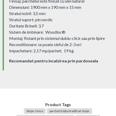
Finisaj: parchetul este finisat cu ulei natural
Dimensiuni: 1900 mm x 190 mm x 15 mm
Stratul nobil: 3,5 mm
Stratul suport: pin nordic
Duritate Brinell: 3.7
Sistem de imbinare: Woodloc®
Montaj: flotant prin sistemul dublu-click sau prin lipire
Reconditionare: se poate slefui de 2-3 ori
Impachetare: 2,17 mp/pachet; 19 kg
Recomandat pentru incalzirea prin pardoseala
Product Tags
Stejar Unico
parchet triplustratificat stejar