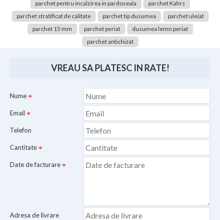
parchet pentru incalzirea in pardoseala
parchet Kahrs
parchet stratificat de calitate
parchet tip dusumea
parchet uleiat
parchet 15 mm
parchet periat
dusumea lemn periat
parchet antichizat
VREAU SA PLATESC IN RATE!
Nume
Email
Telefon
Cantitate
Date de facturare
Adresa de livrare