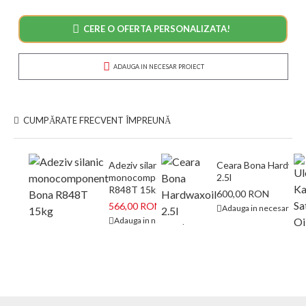
CERE O OFERTA PERSONALIZATA!
ADAUGA IN NECESAR PROIECT
CUMPĂRATE FRECVENT ÎMPREUNĂ
Adeziv silanic
Ceara Bona Hardwaxo
monocomponent Bona
2.5l
R848T 15kg
600,00 RON
566,00 RON
673,00 RON
Adauga in necesar proi
Adauga in necesar proiect