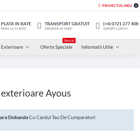
PROIECTUL MEU
0
PLATA IN RATE
TRANSPORT GRATUIT
(+4) 0721 277 408
PANA LA 12 RATE
ORIUNDE IN TARA*
SUPORT CLIENTI
Special
 Exterioare
Oferte Speciale
Informatii Utile
 exterioare Ayous
Fara Dobanda
Cu Cardul Tau De Cumparaturi