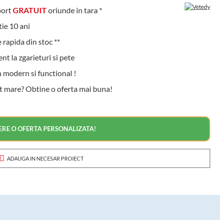
ort
GRATUIT
oriunde in tara *
e 10 ani
rapida din stoc **
t la zgarieturi si pete
modern si functional !
t mare? Obtine o oferta mai buna!
ERE O OFERTA PERSONALIZATA!
ADAUGA IN NECESAR PROIECT