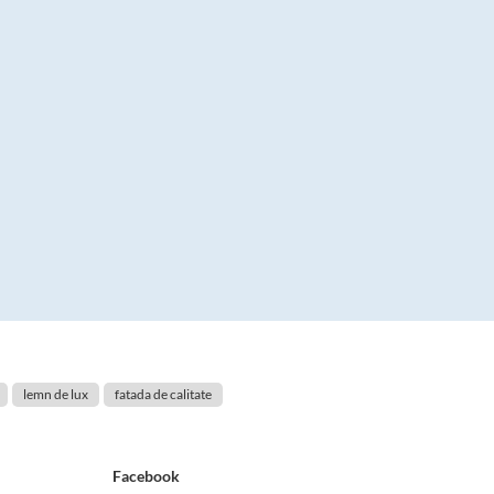
lemn de lux
fatada de calitate
Facebook