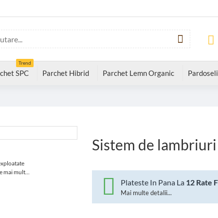
Trend
chet SPC
Parchet Hibrid
Parchet Lemn Organic
Pardoseli
Sistem de lambriuri
exploatate
e mai mult...
Plateste In Pana La
12 Rate 
Mai multe detalii...