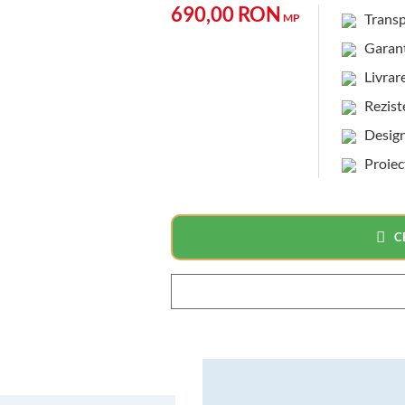
690,00 RON
Transp
MP
Garanti
Livrare 
Rezisten
Design 
Proiec
C