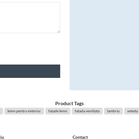
Product Tags
lemn pentru exterior
fatade lemn
fatada ventilata
lambriu
vetedy
iu
Contact