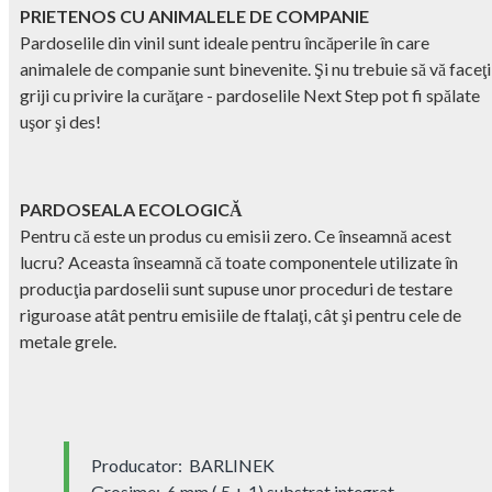
PRIETENOS CU ANIMALELE DE COMPANIE
Pardoselile din vinil sunt ideale pentru încăperile în care
animalele de companie sunt binevenite. Şi nu trebuie să vă faceţi
griji cu privire la curăţare - pardoselile Next Step pot fi spălate
uşor şi des!
PARDOSEALA ECOLOGICĂ
Pentru că este un produs cu emisii zero. Ce înseamnă acest
lucru? Aceasta înseamnă că toate componentele utilizate în
producţia pardoselii sunt supuse unor proceduri de testare
riguroase atât pentru emisiile de ftalaţi, cât şi pentru cele de
metale grele.
Producator: BARLINEK
Grosime: 6 mm ( 5 + 1) substrat integrat