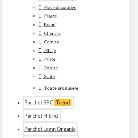
Piese decorative
Pilastri
Brauri
Chenare
Cornise
Riflaje
Plinte
Rozete
Scafe
Toate produsele
Parchet SPC
Trend
Parchet Hibrid
Parchet Lemn Organic