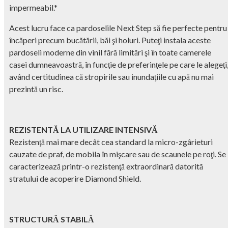
impermeabil.*
Acest lucru face ca pardoselile Next Step să fie perfecte pentru
încăperi precum bucătării, băi şi holuri. Puteţi instala aceste
pardoseli moderne din vinil fără limitări şi în toate camerele
casei dumneavoastră, în funcţie de preferinţele pe care le alegeţi
având certitudinea că stropirile sau inundaţiile cu apă nu mai
prezintă un risc.
REZISTENTĂ LA UTILIZARE INTENSIVĂ
Rezistenţă mai mare decât cea standard la micro-zgârieturi
cauzate de praf, de mobila în mişcare sau de scaunele pe roţi. Se
caracterizează printr-o rezistenţă extraordinară datorită
stratului de acoperire Diamond Shield.
STRUCTURĂ STABILĂ