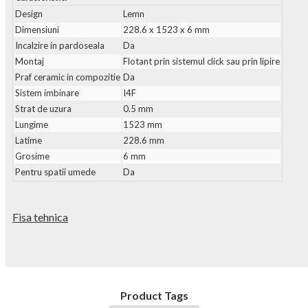
Design
Lemn
Dimensiuni
228.6 x 1523 x 6 mm
Incalzire in pardoseala
Da
Montaj
Flotant prin sistemul click sau prin lipire
Praf ceramic in compozitie
Da
Sistem imbinare
I4F
Strat de uzura
0.5 mm
Lungime
1523 mm
Latime
228.6 mm
Grosime
6 mm
Pentru spatii umede
Da
Fisa tehnica
Product Tags