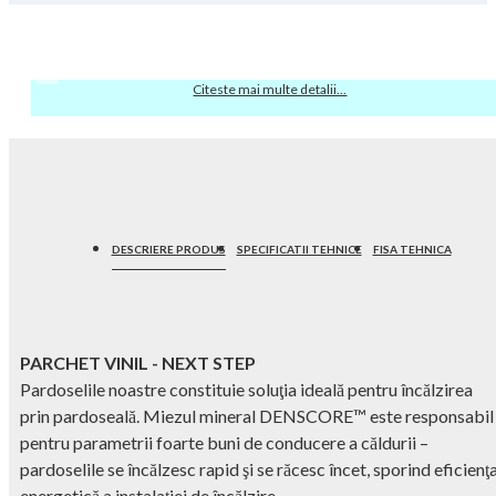
Citeste mai multe detalii...
DESCRIERE PRODUS
SPECIFICATII TEHNICE
FISA TEHNICA
PARCHET VINIL - NEXT STEP
Pardoselile noastre constituie soluţia ideală pentru încălzirea
prin pardoseală. Miezul mineral DENSCORE™ este responsabil
pentru parametrii foarte buni de conducere a căldurii –
pardoselile se încălzesc rapid şi se răcesc încet, sporind eficienţ
energetică a instalaţiei de încălzire.