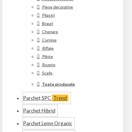
Piese decorative
Pilastri
Brauri
Chenare
Cornise
Riflaje
Plinte
Rozete
Scafe
Toate produsele
Parchet SPC
Trend
Parchet Hibrid
Parchet Lemn Organic