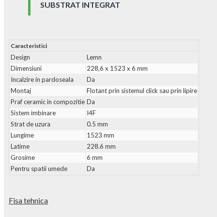
SUBSTRAT INTEGRAT
Caracteristici
Design
Lemn
Dimensiuni
228,6 x 1523 x 6 mm
Incalzire in pardoseala
Da
Montaj
Flotant prin sistemul click sau prin lipire
Praf ceramic in compozitie
Da
Sistem imbinare
I4F
Strat de uzura
0.5 mm
Lungime
1523 mm
Latime
228.6 mm
Grosime
6 mm
Pentru spatii umede
Da
Fisa tehnica