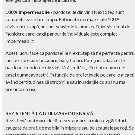
100% Impermeabile
- pardoselile din vinil Next Step sunt
complet rezistente la apă. Fabricate din materiale 100%
rezistente la apă, nu sunt sensibile la umezeală, iar sistemul de
închidere care leagă panourile individuale este complet
impermeabil.*
Acest lucru face ca pardoselile Next Step să fie perfecte pentru
încăperi precum bucătării, băi şi holuri. Puteţi instala aceste
pardoseli moderne din vinil fără limitări şi în toate camerele
casei dumneavoastră, în funcţie de preferinţele pe care le alegeţi
având certitudinea că stropirile sau inundaţiile cu apă nu mai
prezintă un risc.
REZISTENTĂ LA UTILIZARE INTENSIVĂ
Rezistenţă mai mare decât cea standard la micro-zgârieturi
cauzate de praf, de mobila în mişcare sau de scaunele pe roţi. Se
caracterizează printr-o rezistenţă extraordinară datorită