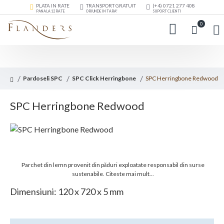
PLATA IN RATE
TRANSPORT GRATUIT
(+4) 0721 277 408
PANA LA 12 RATE
ORIUNDE IN TARA*
SUPORT CLIENTI
0
Pardoseli SPC
SPC Click Herringbone
SPC Herringbone Redwood
SPC Herringbone Redwood
Parchet din lemn provenit din păduri exploatate responsabil din surse
sustenabile.
Citeste mai mult...
Dimensiuni: 120 x 720 x 5 mm