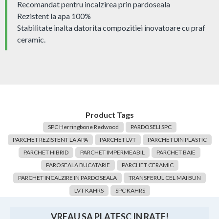
Recomandat pentru incalzirea prin pardoseala
Rezistent la apa 100%
Stabilitate inalta datorita compozitiei inovatoare cu praf
ceramic.
Product Tags
SPC Herringbone Redwood
PARDOSELI SPC
PARCHET REZISTENT LA APA
PARCHET LVT
PARCHET DIN PLASTIC
PARCHET HIBRID
PARCHET IMPERMEABIL
PARCHET BAIE
PAROSEALA BUCATARIE
PARCHET CERAMIC
PARCHET INCALZIRE IN PARDOSEALA
TRANSFERUL CEL MAI BUN
LVT KAHRS
SPC KAHRS
VREAU SA PLATESC IN RATE!