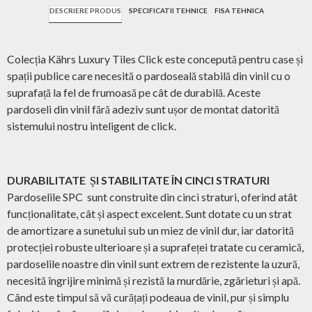
DESCRIERE PRODUS
SPECIFICATII TEHNICE
FISA TEHNICA
Colecția Kährs Luxury Tiles Click este concepută pentru case și
spații publice care necesită o pardoseală stabilă din vinil cu o
suprafață la fel de frumoasă pe cât de durabilă. Aceste
pardoseli din vinil fără adeziv sunt ușor de montat datorită
sistemului nostru inteligent de click.
DURABILITATE ȘI STABILITATE ÎN CINCI STRATURI
Pardoselile SPC sunt construite din cinci straturi, oferind atât
funcționalitate, cât și aspect excelent. Sunt dotate cu un strat
de amortizare a sunetului sub un miez de vinil dur, iar datorită
protecției robuste ulterioare și a suprafeței tratate cu ceramică,
pardoselile noastre din vinil sunt extrem de rezistente la uzură,
necesită îngrijire minimă și rezistă la murdărie, zgârieturi și apă.
Când este timpul să vă curățați podeaua de vinil, pur și simplu