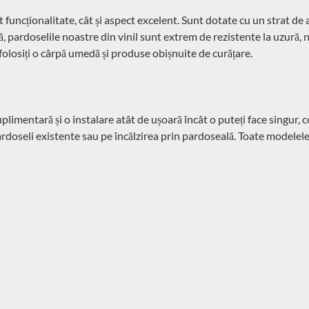
 funcționalitate, cât și aspect excelent. Sunt dotate cu un strat de 
, pardoselile noastre din vinil sunt extrem de rezistente la uzură, ne
 folosiți o cârpă umedă și produse obișnuite de curățare.
limentară și o instalare atât de ușoară încât o puteți face singur, c
ardoseli existente sau pe încălzirea prin pardoseală. Toate modelel