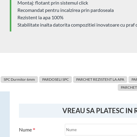
Montaj: flotant prin sistemul click
Recomandat pentru incalzirea prin pardoseala
Rezistent la apa 100%
Stabilitate inalta datorita compozitiei inovatoare cu praf 
SPC Durmitor 6mm
PARDOSELI SPC
PARCHET REZISTENT LA APA
PA
PARCHET
VREAU SA PLATESC IN 
Nume