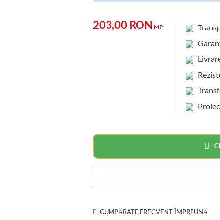
203,00 RON
Transp
MP
Garanti
Livrare 
Rezisten
Transfer
Proiec
C
CUMPĂRATE FRECVENT ÎMPREUNĂ