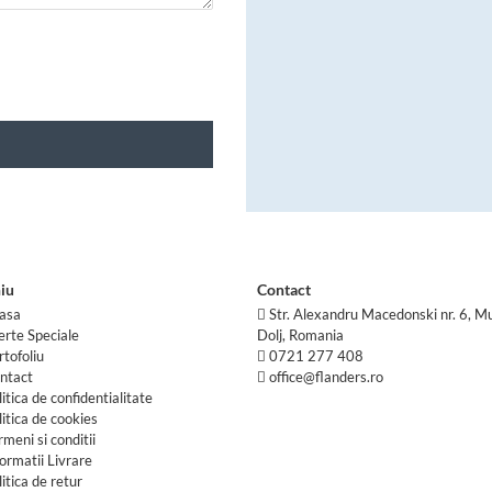
iu
Contact
asa
Str. Alexandru Macedonski nr. 6, Mu
erte Speciale
Dolj, Romania
rtofoliu
0721 277 408
ntact
office@flanders.ro
litica de confidentialitate
litica de cookies
rmeni si conditii
formatii Livrare
litica de retur