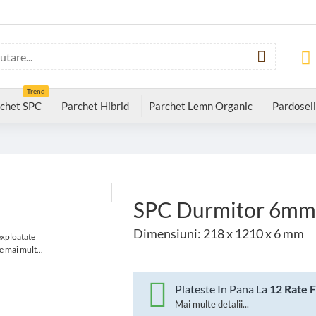
Trend
chet SPC
Parchet Hibrid
Parchet Lemn Organic
Pardoseli
SPC Durmitor 6mm
Dimensiuni: 218 x 1210 x 6 mm
exploatate
e mai mult...
Plateste In Pana La
12 Rate 
Mai multe detalii...