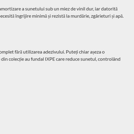
amortizare a sunetului sub un miez de vinil dur, iar datorită
cesită îngrijire minimă și rezistă la murdărie, zgârieturi și apă.
omplet fără utilizarea adezivului. Puteți chiar așeza o
e din colecție au fundal IXPE care reduce sunetul, controlând