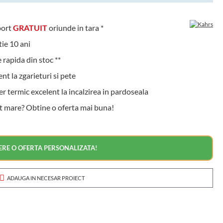
ort
GRATUIT
oriunde in tara *
e 10 ani
rapida din stoc **
t la zgarieturi si pete
 termic excelent la incalzirea in pardoseala
t mare? Obtine o oferta mai buna!
ERE O OFERTA PERSONALIZATA!
ADAUGA IN NECESAR PROIECT