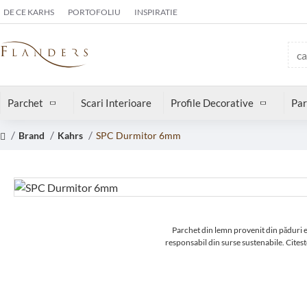
DE CE KARHS
PORTOFOLIU
INSPIRATIE
Parchet
Scari Interioare
Profile Decorative
Par
Brand
Kahrs
SPC Durmitor 6mm
Parchet din lemn provenit din păduri 
responsabil din surse sustenabile.
Citest