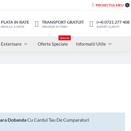
PROIECTUL MEU
0
PLATA IN RATE
TRANSPORT GRATUIT
(+4) 0721 277 408
PANA LA 12 RATE
ORIUNDE IN TARA*
SUPORT CLIENTI
Special
 Exterioare
Oferte Speciale
Informatii Utile
Fara Dobanda
Cu Cardul Tau De Cumparaturi