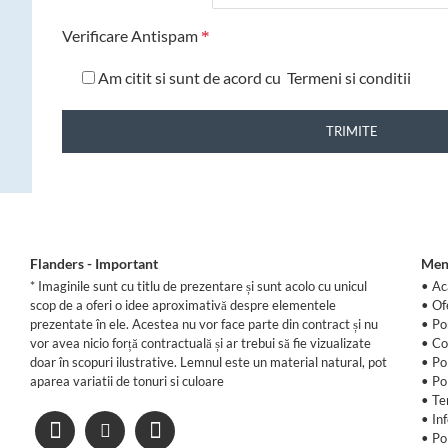
Verificare Antispam
Am citit si sunt de acord cu
Termeni si conditii
TRIMITE
Flanders - Important
Men
* Imaginile sunt cu titlu de prezentare și sunt acolo cu unicul
• Ac
scop de a oferi o idee aproximativă despre elementele
•
Of
prezentate în ele. Acestea nu vor face parte din contract și nu
•
Po
vor avea nicio forță contractuală și ar trebui să fie vizualizate
•
Co
doar în scopuri ilustrative. Lemnul este un material natural, pot
•
Po
aparea variatii de tonuri si culoare
•
Po
•
Te
•
In
•
Po