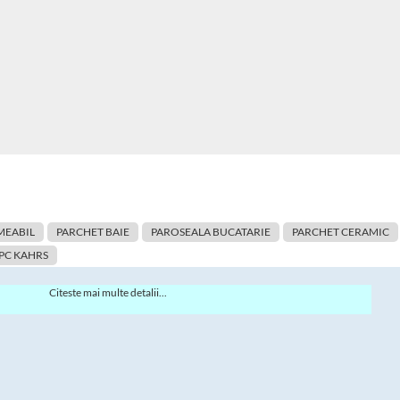
MEABIL
PARCHET BAIE
PAROSEALA BUCATARIE
PARCHET CERAMIC
PC KAHRS
Citeste mai multe detalii...