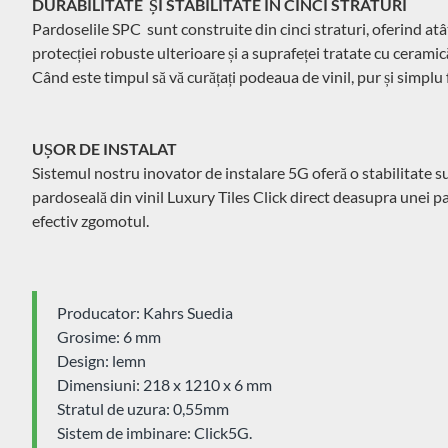
DURABILITATE ȘI STABILITATE ÎN CINCI STRATURI
Pardoselile SPC sunt construite din cinci straturi, oferind atât
protecției robuste ulterioare și a suprafeței tratate cu ceramică
Când este timpul să vă curățați podeaua de vinil, pur și simplu
UȘOR DE INSTALAT
Sistemul nostru inovator de instalare 5G oferă o stabilitate sup
pardoseală din vinil Luxury Tiles Click direct deasupra unei p
efectiv zgomotul.
Producator: Kahrs Suedia
Grosime: 6 mm
Design: lemn
Dimensiuni: 218 x 1210 x 6 mm
Stratul de uzura: 0,55mm
Sistem de imbinare: Click5G.