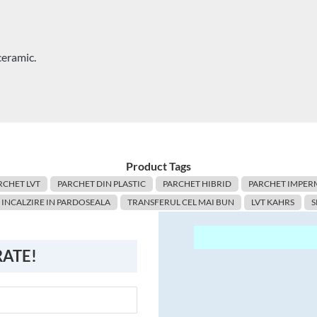
ceramic.
Product Tags
RCHET LVT
PARCHET DIN PLASTIC
PARCHET HIBRID
PARCHET IMPER
 INCALZIRE IN PARDOSEALA
TRANSFERUL CEL MAI BUN
LVT KAHRS
S
RATE!