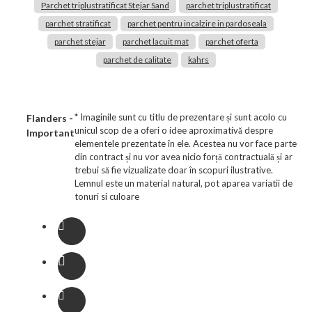
Parchet triplustratificat Stejar Sand
parchet triplustratificat
parchet stratificat
parchet pentru incalzire in pardoseala
parchet stejar
parchet lacuit mat
parchet oferta
parchet de calitate
kahrs
* Imaginile sunt cu titlu de prezentare și sunt acolo cu
Flanders -
unicul scop de a oferi o idee aproximativă despre
Important
elementele prezentate în ele. Acestea nu vor face parte
din contract și nu vor avea nicio forță contractuală și ar
trebui să fie vizualizate doar în scopuri ilustrative.
Lemnul este un material natural, pot aparea variatii de
tonuri si culoare