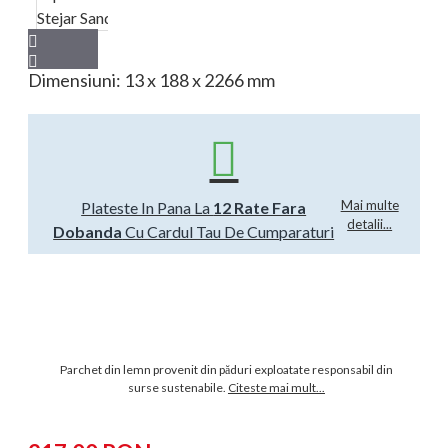
Dimensiuni: 13 x 188 x 2266 mm
Mai multe
Plateste In Pana La
12 Rate Fara
detalii...
Dobanda
Cu Cardul Tau De Cumparaturi
Parchet din lemn provenit din păduri exploatate responsabil din
surse sustenabile.
Citeste mai mult...