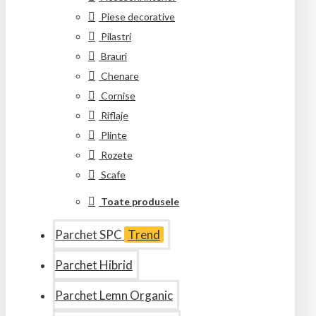
Piese decorative
Pilastri
Brauri
Chenare
Cornise
Riflaje
Plinte
Rozete
Scafe
Toate produsele
Parchet SPC
Trend
Parchet Hibrid
Parchet Lemn Organic