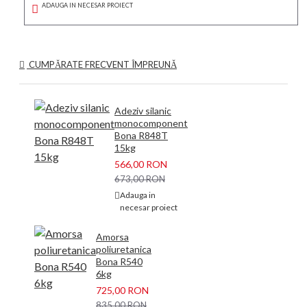
ADAUGA IN NECESAR PROIECT
CUMPĂRATE FRECVENT ÎMPREUNĂ
Adeziv silanic
monocomponent
Bona R848T
15kg
566,00 RON
673,00 RON
Adauga in
necesar proiect
Amorsa
poliuretanica
Bona R540
6kg
725,00 RON
835,00 RON