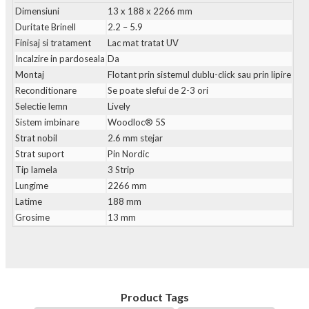
Dimensiuni
13 x 188 x 2266 mm
Duritate Brinell
2.2 – 5.9
Finisaj si tratament
Lac mat tratat UV
Incalzire in pardoseala
Da
Montaj
Flotant prin sistemul dublu-click sau prin lipire
Reconditionare
Se poate slefui de 2-3 ori
Selectie lemn
Lively
Sistem imbinare
Woodloc® 5S
Strat nobil
2.6 mm stejar
Strat suport
Pin Nordic
Tip lamela
3 Strip
Lungime
2266 mm
Latime
188 mm
Grosime
13 mm
Product Tags