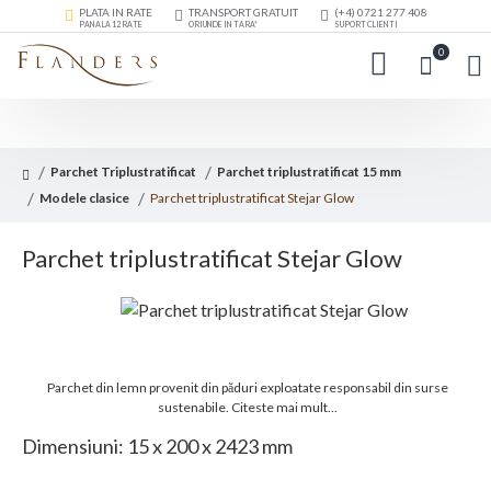
PLATA IN RATE
TRANSPORT GRATUIT
(+4) 0721 277 408
PANA LA 12 RATE
ORIUNDE IN TARA*
SUPORT CLIENTI
0
Parchet Triplustratificat
Parchet triplustratificat 15 mm
Modele clasice
Parchet triplustratificat Stejar Glow
Parchet triplustratificat Stejar Glow
Parchet din lemn provenit din păduri exploatate responsabil din surse
sustenabile.
Citeste mai mult...
Dimensiuni: 15 x 200 x 2423 mm