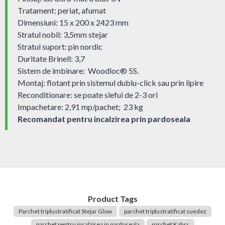
Tratament: periat, afumat
Dimensiuni: 15 x 200 x 2423 mm
Stratul nobil: 3,5mm stejar
Stratul suport: pin nordic
Duritate Brinell: 3,7
Sistem de imbinare: Woodloc® 5S.
Montaj: flotant prin sistemul dublu-click sau prin lipire
Reconditionare: se poate slefui de 2-3 ori
Impachetare: 2,91 mp/pachet; 23 kg
Recomandat pentru incalzirea prin pardoseala
Product Tags
Parchet triplustratificat Stejar Glow
parchet triplustratificat suedez
parchet pentru incalzirea in pardoseala
parchet Kahrs