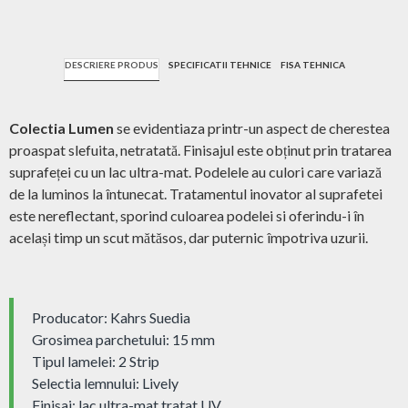
DESCRIERE PRODUS
SPECIFICATII TEHNICE
FISA TEHNICA
Colectia Lumen
se evidentiaza printr-un aspect de cherestea
proaspat slefuita, netratată. Finisajul este obținut prin tratarea
suprafeței cu un lac ultra-mat. Podelele au culori care variază
de la luminos la întunecat. Tratamentul inovator al suprafetei
este nereflectant, sporind culoarea podelei si oferindu-i în
același timp un scut mătăsos, dar puternic împotriva uzurii.
Producator: Kahrs Suedia
Grosimea parchetului: 15 mm
Tipul lamelei: 2 Strip
Selectia lemnului: Lively
Finisaj: lac ultra-mat tratat UV