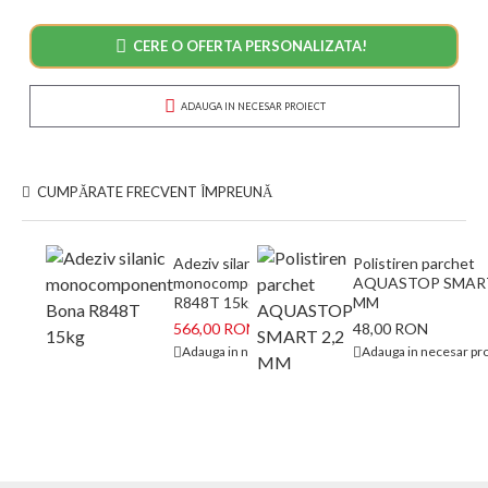
CERE O OFERTA PERSONALIZATA!
ADAUGA IN NECESAR PROIECT
CUMPĂRATE FRECVENT ÎMPREUNĂ
Adeziv silanic
Polistiren parchet
monocomponent Bona
AQUASTOP SMART
R848T 15kg
MM
566,00 RON
48,00 RON
673,00 RON
Adauga in necesar proiect
Adauga in necesar pro