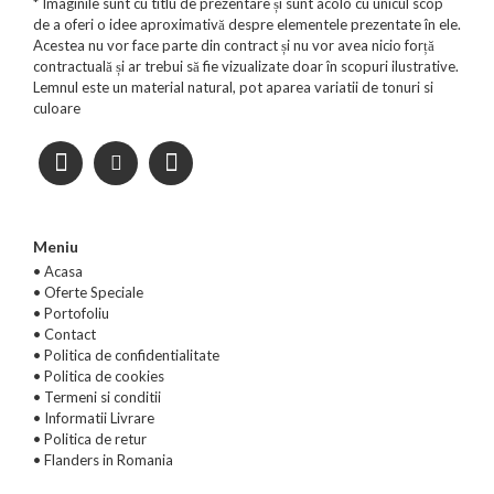
* Imaginile sunt cu titlu de prezentare și sunt acolo cu unicul scop
de a oferi o idee aproximativă despre elementele prezentate în ele.
Acestea nu vor face parte din contract și nu vor avea nicio forță
contractuală și ar trebui să fie vizualizate doar în scopuri ilustrative.
Lemnul este un material natural, pot aparea variatii de tonuri si
culoare
Meniu
• Acasa
•
Oferte Speciale
•
Portofoliu
•
Contact
•
Politica de confidentialitate
•
Politica de cookies
•
Termeni si conditii
•
Informatii Livrare
•
Politica de retur
•
Flanders in Romania