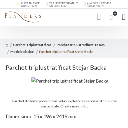
PLATA IN RATE
TRANSPORT GRATUIT
(+4) 0721 277 408
PANA LA 12 RATE
ORIUNDE IN TARA*
SUPORT CLIENTI
0
Parchet Triplustratificat
Parchet triplustratificat 15 mm
Modele clasice
Parchet triplustratificat Stejar Backa
Parchet triplustratificat Stejar Backa
Parchet din lemn provenit din păduri exploatate responsabil din surse
sustenabile.
Citeste mai mult...
Dimensiuni: 15 x 196 x 2419 mm