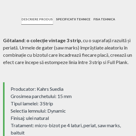
DESCRIERE PRODUS
SPECIFICATII TEHNICE
FISA TEHNICA
Götaland: o colecție vintage 3 strip
, cu o suprafață razuită și
periată. Urmele de gater (saw marks) împrăștiate aleatoriu în
combinație cu bizotul care încadrează fiecare placă, creează un
efect care începe să estompeze linia între 3 strip si Full Plank.
Producator: Kahrs Suedia
Grosimea parchetului: 15 mm
Tipul lamelei: 3 Strip
Selectia lemnului: Dynamic
Finisaj: ulei natural
Tratament: micro-bizot pe 4 laturi, periat, saw marks,
baituit