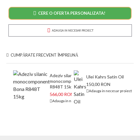
CERE O OFERTA PERSONALIZATA!
ADAUGA IN NECESAR PROIECT
CUMPĂRATE FRECVENT ÎMPREUNĂ
Adeziv silanic
Ulei Kahrs Satin Oil
monocomponent Bona
150,00 RON
R848T 15kg
Adauga in necesar proiect
566,00 RON
673,00 RON
Adauga in necesar proiect