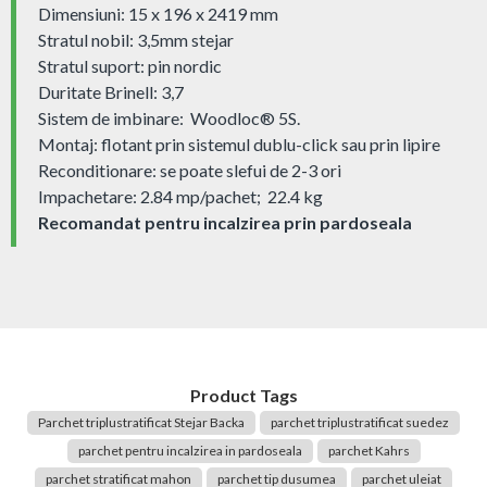
Dimensiuni: 15 x 196 x 2419 mm
Stratul nobil: 3,5mm stejar
Stratul suport: pin nordic
Duritate Brinell: 3,7
Sistem de imbinare: Woodloc® 5S.
Montaj: flotant prin sistemul dublu-click sau prin lipire
Reconditionare: se poate slefui de 2-3 ori
Impachetare: 2.84 mp/pachet; 22.4 kg
Recomandat pentru incalzirea prin pardoseala
Product Tags
Parchet triplustratificat Stejar Backa
parchet triplustratificat suedez
parchet pentru incalzirea in pardoseala
parchet Kahrs
parchet stratificat mahon
parchet tip dusumea
parchet uleiat