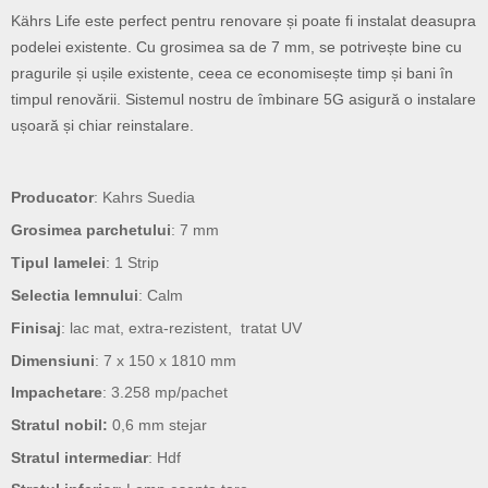
Kährs Life este perfect pentru renovare și poate fi instalat deasupra
podelei existente. Cu grosimea sa de 7 mm, se potrivește bine cu
pragurile și ușile existente, ceea ce economisește timp și bani în
timpul renovării. Sistemul nostru de îmbinare 5G asigură o instalare
ușoară și chiar reinstalare.
Producator
: Kahrs Suedia
Grosimea parchetului
: 7 mm
Tipul lamelei
: 1 Strip
Selectia lemnului
: Calm
Finisaj
: lac mat, extra-rezistent, tratat UV
Dimensiuni
: 7 x 150 x 1810 mm
Impachetare
: 3.258 mp/pachet
Stratul nobil:
0,6 mm stejar
Stratul intermediar
: Hdf