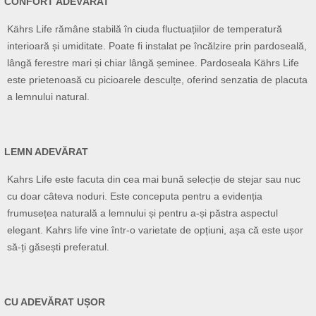
CONFORT ADEVĂRAT
Kährs Life rămâne stabilă în ciuda fluctuațiilor de temperatură
interioară și umiditate. Poate fi instalat pe încălzire prin pardoseală,
lângă ferestre mari și chiar lângă șeminee. Pardoseala Kährs Life
este prietenoasă cu picioarele desculțe, oferind senzatia de placuta
a lemnului natural.
LEMN ADEVĂRAT
Kahrs Life este facuta din cea mai bună selecție de stejar sau nuc
cu doar câteva noduri. Este conceputa pentru a evidenția
frumusețea naturală a lemnului și pentru a-și păstra aspectul
elegant. Kahrs life vine într-o varietate de opțiuni, așa că este ușor
să-ți găsești preferatul.
CU ADEVĂRAT UȘOR