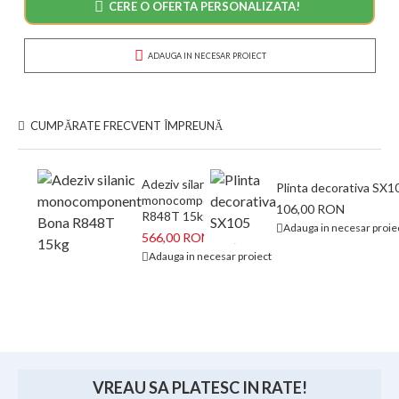
CERE O OFERTA PERSONALIZATA!
ADAUGA IN NECESAR PROIECT
CUMPĂRATE FRECVENT ÎMPREUNĂ
Adeziv silanic
Plinta decorativa SX1
monocomponent Bona
106,00 RON
R848T 15kg
Adauga in necesar proie
566,00 RON
673,00 RON
Adauga in necesar proiect
VREAU SA PLATESC IN RATE!