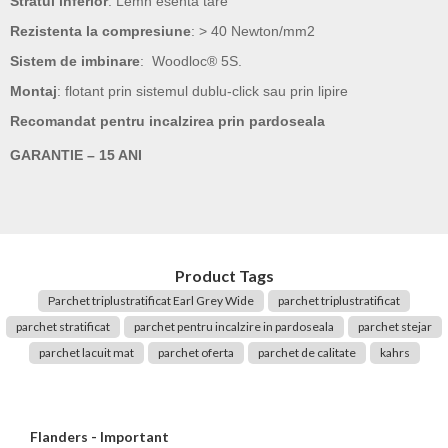
Stratul inferior
: Lemn esenta tare
Rezistenta la compresiune
: > 40 Newton/mm2
Sistem de imbinare
: Woodloc® 5S.
Montaj
: flotant prin sistemul dublu-click sau prin lipire
Recomandat pentru incalzirea prin pardoseala
GARANTIE – 15 ANI
Product Tags
Parchet triplustratificat Earl Grey Wide
parchet triplustratificat
parchet stratificat
parchet pentru incalzire in pardoseala
parchet stejar
parchet lacuit mat
parchet oferta
parchet de calitate
kahrs
Flanders - Important