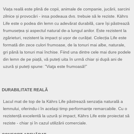
Viața reală este plină de copii, animale de companie, jucării, sarcini
zilnice și provocări - insa podeaua dvs. trebuie să le reziste. Kährs
Life este o podea din lemn cu adevărat durabilă, care își păstrează
frumusețea și aspectul natural de-a lungul anilor. Este rezistent la
zgârieturi, rezistent la impact și ușor de curățat. Colecția Life este
formată din zece culori frumoase, de la tonuri mai albe, naturale,
gri până la tonuri mai închise. Fiind una dintre cele mai dure podele
din lemn de pe piață, vă puteți uita în urmă chiar și după ani de
uzură și puteți spune: "Viaţa este frumoasă!"
DURABILITATE REALĂ
Lacul mat de top de la Kährs Life păstrează senzația naturală a
lemnului, oferindu-i în același timp performanțe remarcabile. Cu o
rezistență excelentă la uzură și impact, Kährs Life este proiectat să
reziste - chiar și în cazul utilizării comerciale.