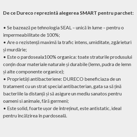
De ce Dureco reprezintă alegerea SMART pentru parchet:
• Se bazează pe tehnologia SEAL – unică în lume – pentru o
impermeabilitate de 100%;
• Are o rezistență maximă la trafic intens, umiditate, zgârieturi
și murdărie;
• Este o pardoseala100% organica: toate straturile produsului
conțin doar materiale naturale și durabile (lemn, pudra de lemn
și alte componente organice);
• Proprietăți antibacteriene: DURECO beneficiaza de un
tratament cu un strat special antibacterian, gata sa să țină
bacteriile la distanță și să asigure un mediu sanatos pentru
oameni si animale, fără germeni;
• Este solid, foarte ușor de întreținut, este antistatic, ideal
pentru încălzirea în pardoseală.