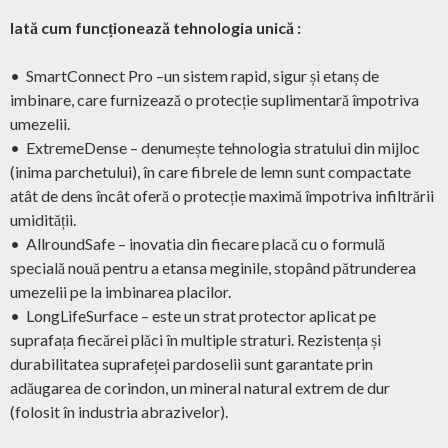
Iată cum funcționează tehnologia unică :
• SmartConnect Pro –un sistem rapid, sigur și etanș de
imbinare, care furnizează o protecție suplimentară împotriva
umezelii.
• ExtremeDense – denumește tehnologia stratului din mijloc
(inima parchetului), în care fibrele de lemn sunt compactate
atât de dens încât oferă o protecție maximă împotriva infiltrării
umidității.
• AllroundSafe – inovatia din fiecare placă cu o formulă
specială nouă pentru a etansa meginile, stopând pătrunderea
umezelii pe la imbinarea placilor.
• LongLifeSurface – este un strat protector aplicat pe
suprafața fiecărei plăci în multiple straturi. Rezistența și
durabilitatea suprafeței pardoselii sunt garantate prin
adăugarea de corindon, un mineral natural extrem de dur
(folosit în industria abrazivelor).