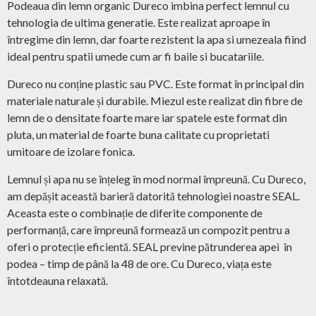
Podeaua din lemn organic Dureco imbina perfect lemnul cu
tehnologia de ultima generatie. Este realizat aproape în
întregime din lemn, dar foarte rezistent la apa si umezeala fiind
ideal pentru spatii umede cum ar fi baile si bucatariile.
Dureco nu conține plastic sau PVC. Este format în principal din
materiale naturale și durabile. Miezul este realizat din fibre de
lemn de o densitate foarte mare iar spatele este format din
pluta, un material de foarte buna calitate cu proprietati
umitoare de izolare fonica.
Lemnul și apa nu se înțeleg în mod normal împreună. Cu Dureco,
am depășit această barieră datorită tehnologiei noastre SEAL.
Aceasta este o combinație de diferite componente de
performanță, care împreună formează un compozit pentru a
oferi o protecție eficientă. SEAL previne pătrunderea apei în
podea – timp de până la 48 de ore. Cu Dureco, viața este
întotdeauna relaxată.