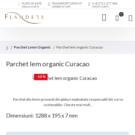
PLATA IN RATE
TRANSPORT GRATUIT
(+4) 0721 277 408
PANA LA 12 RATE
ORIUNDE IN TARA*
SUPORT CLIENTI
0
Parchet Lemn Organic
Parchet lem organic Curacao
Parchet lem organic Curacao
-10 %
Parchet din lemn provenit din păduri exploatate responsabil din surse
sustenabile.
Citeste mai mult...
Dimensiuni: 1288 x 195 x 7 mm