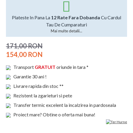
Plateste In Pana La
12 Rate Fara Dobanda
Cu Cardul
Tau De Cumparaturi
Mai multe detalii...
171,00 RON
154,00 RON
Transport
GRATUIT
oriunde in tara *
Garantie 30 ani !
Livrare rapida din stoc **
Rezistent la zgarieturi si pete
Transfer termic excelent la incalzirea in pardoseala
Proiect mare? Obtine o oferta mai buna!