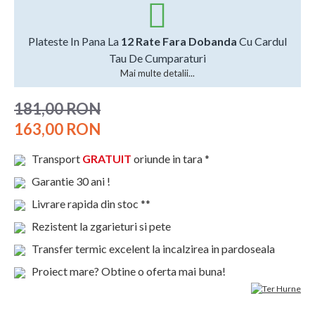
Plateste In Pana La
12 Rate Fara Dobanda
Cu Cardul
Tau De Cumparaturi
Mai multe detalii...
181,00 RON
163,00 RON
Transport
GRATUIT
oriunde in tara *
Garantie 30 ani !
Livrare rapida din stoc **
Rezistent la zgarieturi si pete
Transfer termic excelent la incalzirea in pardoseala
Proiect mare? Obtine o oferta mai buna!