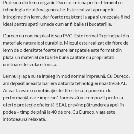
Podeaua din lemn organic Dureco imbina perfect lemnul cu
tehnologia de ultima generatie. Este realizat aproape în
întregime din lemn, dar foarte rezistent la apa si umezeala fiind
ideal pentru spatii umede cum ar fi baile si bucatariile.
Dureco nu conține plastic sau PVC. Este format în principal din
materiale naturale și durabile. Miezul este realizat din fibre de
lemn de o densitate foarte mare iar spatele este format din
pluta, un material de foarte buna calitate cu proprietati
umitoare de izolare fonica.
Lemnul și apa nu se înțeleg în mod normal împreună. Cu Dureco,
am depășit această barieră datorită tehnologiei noastre SEAL.
Aceasta este o combinație de diferite componente de
performanță, care împreună formează un compozit pentru a
oferi o protecție eficientă. SEAL previne pătrunderea apei în
podea – timp de până la 48 de ore. Cu Dureco, viața este
întotdeauna relaxată.