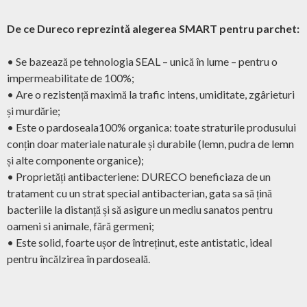
De ce Dureco reprezintă alegerea SMART pentru parchet:
• Se bazează pe tehnologia SEAL – unică în lume – pentru o
impermeabilitate de 100%;
• Are o rezistență maximă la trafic intens, umiditate, zgârieturi
și murdărie;
• Este o pardoseala100% organica: toate straturile produsului
conțin doar materiale naturale și durabile (lemn, pudra de lemn
și alte componente organice);
• Proprietăți antibacteriene: DURECO beneficiaza de un
tratament cu un strat special antibacterian, gata sa să țină
bacteriile la distanță și să asigure un mediu sanatos pentru
oameni si animale, fără germeni;
• Este solid, foarte ușor de întreținut, este antistatic, ideal
pentru încălzirea în pardoseală.