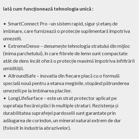
Iată cum funcționează tehnologia unică :
• SmartConnect Pro –un sistem rapid, sigur și etanș de
imbinare, care furnizează o protecție suplimentară împotriva
umezelii.
• ExtremeDense – denumește tehnologia stratului din mijloc
(inima parchetului), în care fibrele de lemn sunt compactate
atât de dens încât oferă o protecție maximă împotriva infiltrării
umidității.
• AllroundSafe – inovatia din fiecare placă cu o formulă
specială nouă pentru a etansa meginile, stopând pătrunderea
umezelii pe la imbinarea placilor.
• LongLifeSurface – este un strat protector aplicat pe
suprafața fiecărei plăci în multiple straturi. Rezistența și
durabilitatea suprafeței pardoselii sunt garantate prin
adăugarea de corindon, un mineral natural extrem de dur
(folosit în industria abrazivelor).