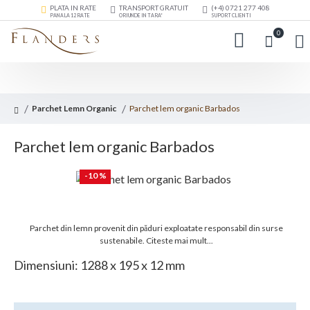
PLATA IN RATE
TRANSPORT GRATUIT
(+4) 0721 277 408
PANA LA 12 RATE
ORIUNDE IN TARA*
SUPORT CLIENTI
0
Parchet Lemn Organic
Parchet lem organic Barbados
Parchet lem organic Barbados
-10 %
Parchet din lemn provenit din păduri exploatate responsabil din surse
sustenabile.
Citeste mai mult...
Dimensiuni: 1288 x 195 x 12 mm