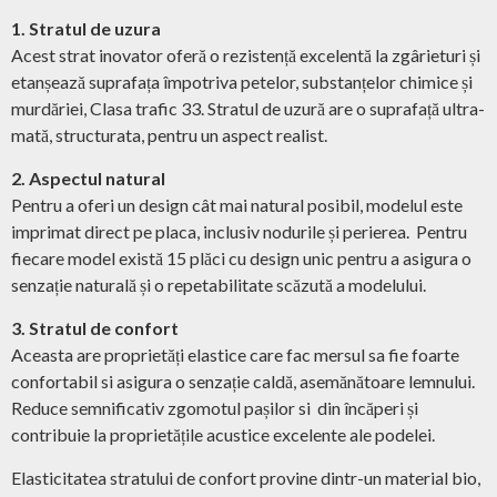
1. Stratul de uzura
Acest strat inovator oferă o rezistență excelentă la zgârieturi și
etanșează suprafața împotriva petelor, substanțelor chimice și
murdăriei, Clasa trafic 33. Stratul de uzură are o suprafață ultra-
mată, structurata, pentru un aspect realist.
2. Aspectul natural
Pentru a oferi un design cât mai natural posibil, modelul este
imprimat direct pe placa, inclusiv nodurile și perierea. Pentru
fiecare model există 15 plăci cu design unic pentru a asigura o
senzație naturală și o repetabilitate scăzută a modelului.
3. Stratul de confort
Aceasta are proprietăți elastice care fac mersul sa fie foarte
confortabil si asigura o senzație caldă, asemănătoare lemnului.
Reduce semnificativ zgomotul pașilor si din încăperi și
contribuie la proprietățile acustice excelente ale podelei.
Elasticitatea stratului de confort provine dintr-un material bio,