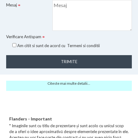
Mesaj
Verificare Antispam
Am citit si sunt de acord cu
Termeni si conditii
TRIMITE
Citeste mai multe detalii...
Flanders - Important
* Imaginile sunt cu titlu de prezentare și sunt acolo cu unicul scop
de a oferi o idee aproximativă despre elementele prezentate în ele.
Acestea nu vor face parte din contract și nu vor avea nicio forță