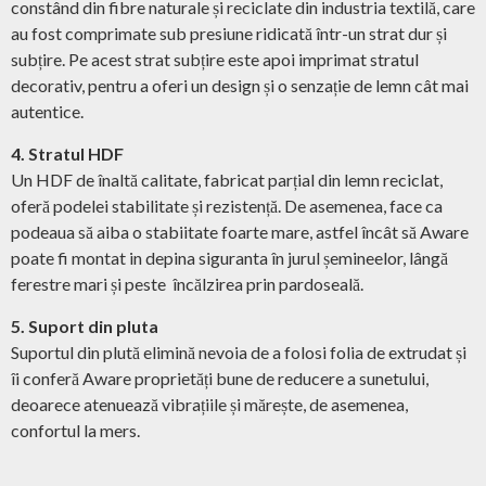
constând din fibre naturale și reciclate din industria textilă, care
au fost comprimate sub presiune ridicată într-un strat dur și
subțire. Pe acest strat subțire este apoi imprimat stratul
decorativ, pentru a oferi un design și o senzație de lemn cât mai
autentice.
4. Stratul HDF
Un HDF de înaltă calitate, fabricat parțial din lemn reciclat,
oferă podelei stabilitate și rezistență. De asemenea, face ca
podeaua să aiba o stabiitate foarte mare, astfel încât să Aware
poate fi montat in depina siguranta în jurul șemineelor, lângă
ferestre mari și peste încălzirea prin pardoseală.
5. Suport din pluta
Suportul din plută elimină nevoia de a folosi folia de extrudat și
îi conferă Aware proprietăți bune de reducere a sunetului,
deoarece atenuează vibrațiile și mărește, de asemenea,
confortul la mers.