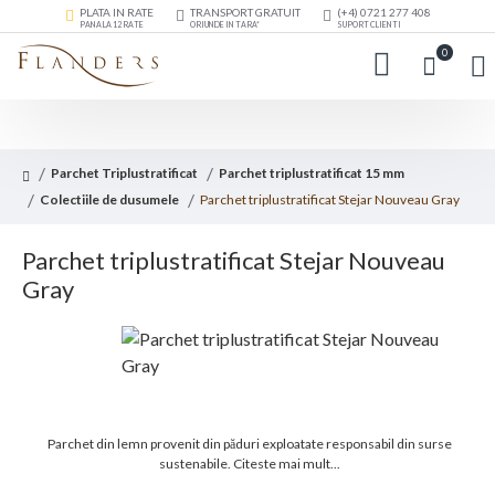
PLATA IN RATE
TRANSPORT GRATUIT
(+4) 0721 277 408
PANA LA 12 RATE
ORIUNDE IN TARA*
SUPORT CLIENTI
0
Parchet Triplustratificat
Parchet triplustratificat 15 mm
Colectiile de dusumele
Parchet triplustratificat Stejar Nouveau Gray
Parchet triplustratificat Stejar Nouveau
Gray
Parchet din lemn provenit din păduri exploatate responsabil din surse
sustenabile.
Citeste mai mult...