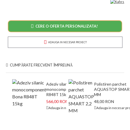
CERE O OFERTA PERSONALIZATA!
ADAUGA IN NECESAR PROIECT
CUMPĂRATE FRECVENT ÎMPREUNĂ
Adeziv silanic
Polistiren parchet
monocomponent Bona
AQUASTOP SMART
R848T 15kg
MM
566,00 RON
48,00 RON
673,00 RON
Adauga in necesar proiect
Adauga in necesar pro