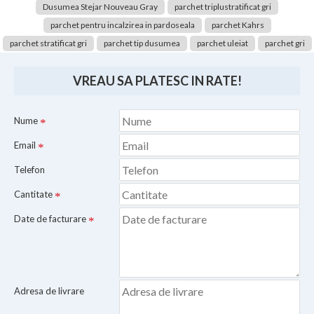
Dusumea Stejar Nouveau Gray
parchet triplustratificat gri
parchet pentru incalzirea in pardoseala
parchet Kahrs
parchet stratificat gri
parchet tip dusumea
parchet uleiat
parchet gri
VREAU SA PLATESC IN RATE!
Nume
Email
Telefon
Cantitate
Date de facturare
Adresa de livrare