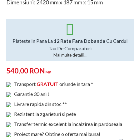
Dimensiuni: 2420 mm x 187 mm x 15 mm
Plateste In Pana La
12 Rate Fara Dobanda
Cu Cardul
Tau De Cumparaturi
Mai multe detalii...
540,00 RON
MP
Transport
GRATUIT
oriunde in tara *
Garantie 30 ani !
Livrare rapida din stoc **
Rezistent la zgarieturi si pete
Transfer termic excelent la incalzirea in pardoseala
Proiect mare? Obtine o oferta mai buna!