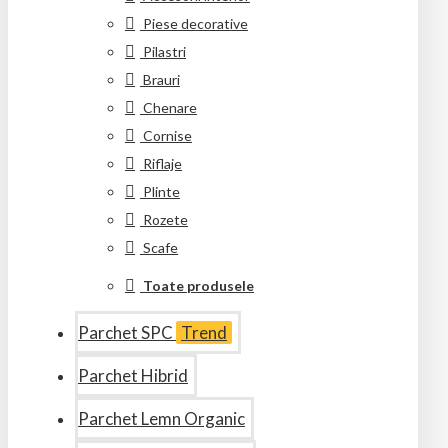
Piese decorative
Pilastri
Brauri
Chenare
Cornise
Riflaje
Plinte
Rozete
Scafe
Toate produsele
Parchet SPC
Trend
Parchet Hibrid
Parchet Lemn Organic