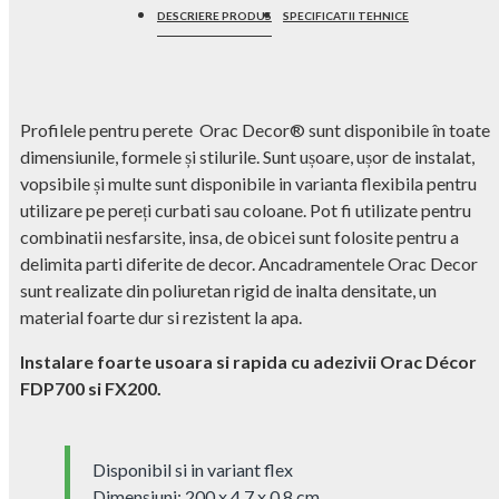
DESCRIERE PRODUS
SPECIFICATII TEHNICE
Profilele pentru perete Orac Decor® sunt disponibile în toate
dimensiunile, formele și stilurile. Sunt ușoare, ușor de instalat,
vopsibile și multe sunt disponibile in varianta flexibila pentru
utilizare pe pereți curbati sau coloane. Pot fi utilizate pentru
combinatii nesfarsite, insa, de obicei sunt folosite pentru a
delimita parti diferite de decor. Ancadramentele Orac Decor
sunt realizate din poliuretan rigid de inalta densitate, un
material foarte dur si rezistent la apa.
Instalare foarte usoara si rapida cu adezivii Orac Décor
FDP700 si FX200.
Disponibil si in variant flex
Dimensiuni: 200 x 4.7 x 0.8 cm