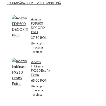
CUMPĂRATE FRECVENT ÎMPREUNĂ
Adeziv
FDP500
DECOFIX
PRO
37,50 RON
Adauga in
necesar
proiect
Adeziv
imbinare
FX210 Ecofix
Extra
65,00 RON
Adauga in
necesar
proiect