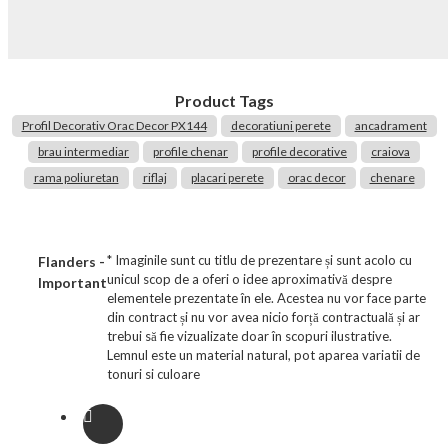
Product Tags
Profil Decorativ Orac Decor PX144
decoratiuni perete
ancadrament
brau intermediar
profile chenar
profile decorative
craiova
rama poliuretan
riflaj
placari perete
orac decor
chenare
* Imaginile sunt cu titlu de prezentare și sunt acolo cu
Flanders -
unicul scop de a oferi o idee aproximativă despre
Important
elementele prezentate în ele. Acestea nu vor face parte
din contract și nu vor avea nicio forță contractuală și ar
trebui să fie vizualizate doar în scopuri ilustrative.
Lemnul este un material natural, pot aparea variatii de
tonuri si culoare