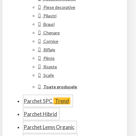
Piese decorative
Pilastri
Brauri
Chenare
Cornise
Riflaje
Plinte
Rozete
Scafe
Toate produsele
Parchet SPC
Trend
Parchet Hibrid
Parchet Lemn Organic