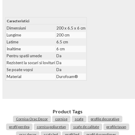
Caracteristici
Dimensiuni
200 x 6.5 x 6 cm
Lungime
200 cm
Latime
6.5 cm
Inaltime
6 cm
Pentru spatii umede
Da
Rezistent la socuri si lovituri
Da
Se poate vopsi
Da
Material
Durofoam®
Product Tags
Cornisa Orac Decor
cornise
scafe
profile decorative
profil perdea
cornisa poliuretan
scafe de calitate
profile tavan
orac decor
scafa led
profil led
profil duropolimer