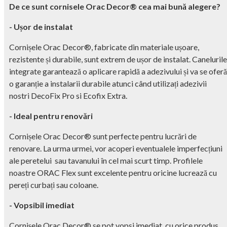
De ce sunt cornisele Orac Decor® cea mai bună alegere?
- Ușor de instalat
Cornișele Orac Decor®, fabricate din materiale ușoare,
rezistente și durabile, sunt extrem de ușor de instalat. Canelurile
integrate garantează o aplicare rapidă a adezivului și va se oferă
o garanție a instalarii durabile atunci când utilizați adezivii
nostri DecoFix Pro si Ecofix Extra.
- Ideal pentru renovări
Cornișele Orac Decor® sunt perfecte pentru lucrări de
renovare. La urma urmei, vor acoperi eventualele imperfecțiuni
ale peretelui sau tavanului în cel mai scurt timp. Profilele
noastre ORAC Flex sunt excelente pentru oricine lucrează cu
pereți curbați sau coloane.
- Vopsibil imediat
Cornișele Orac Decor® se pot vopsi imediat, cu orice produs,