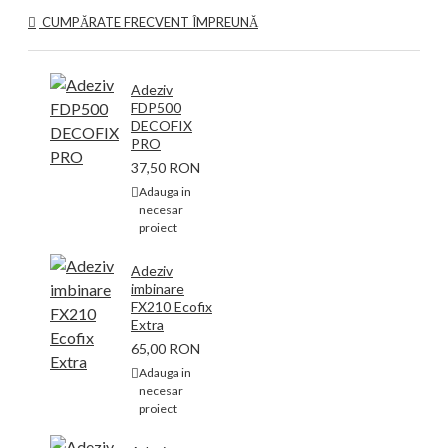
CUMPĂRATE FRECVENT ÎMPREUNĂ
Adeziv
FDP500
DECOFIX
PRO
37,50 RON
Adauga in
necesar
proiect
Adeziv
imbinare
FX210 Ecofix
Extra
65,00 RON
Adauga in
necesar
proiect