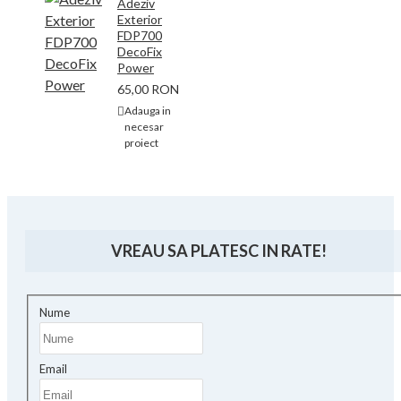
Adeziv
Exterior
FDP700
DecoFix
Power
65,00 RON
Adauga in
necesar
proiect
VREAU SA PLATESC IN RATE!
Nume
Email