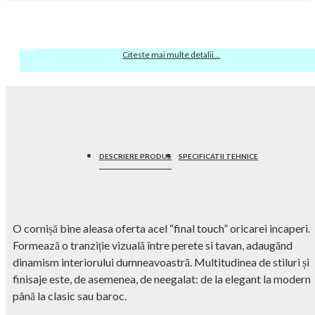
Citeste mai multe detalii...
DESCRIERE PRODUS
SPECIFICATII TEHNICE
O cornișă bine aleasa oferta acel “final touch” oricarei incaperi.
Formează o tranziție vizuală între perete si tavan, adaugănd
dinamism interiorului dumneavoastră. Multitudinea de stiluri și
finisaje este, de asemenea, de neegalat: de la elegant la modern
până la clasic sau baroc.