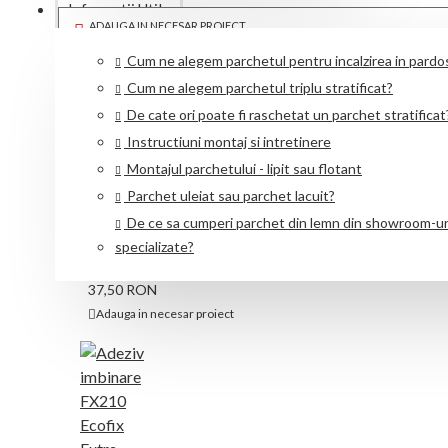
Informatii Utile
ADAUGA IN NECESAR PROIECT
Cum ne alegem parchetul pentru incalzirea in pardo
Cum ne alegem parchetul triplu stratificat?
CUMPĂRATE FRECVENT ÎMPREUNĂ
De cate ori poate fi raschetat un parchet stratificat
Instructiuni montaj si intretinere
Montajul parchetului - lipit sau flotant
Parchet uleiat sau parchet lacuit?
De ce sa cumperi parchet din lemn din showroom-ur
specializate?
Adeziv FDP500 DECOFIX PRO
37,50 RON
Adauga in necesar proiect