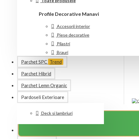
Toate produsele
Profile Decorative Manavi
Accesorii interior
112,00 RON
Buc
Piese decorative
Pilastri
Brauri
Chenare
Parchet SPC
Trend
Cornise
Parchet Hibrid
Riflaje
Parchet Lemn Organic
Plinte
Rozete
Pardoseli Exterioare
Scafe
Deck si lambriuri
Toate produsele
CERE O OFERTA PERSONALIZATA!
Oferte Speciale
Special