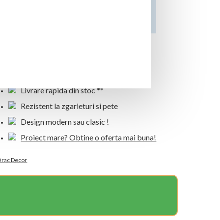
Transport
GRATUIT
oriunde in tara *
2 ani garantie completa !
Livrare rapida din stoc **
Rezistent la zgarieturi si pete
Design modern sau clasic !
Proiect mare? Obtine o oferta mai buna!