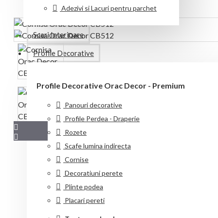
Adezivi si Lacuri pentru parchet
Scari Interioare
Profile Decorative
Profile Decorative Orac Decor - Premium
Panouri decorative
Profile Perdea - Draperie
Rozete
Scafe lumina indirecta
Cornise
Cornisa Orac Decor CB512
Decoratiuni perete
Plinte podea
Dimensiuni: 200 x 9.5 x 10 cm
Placari pereti
Plateste In Pana La
12 Rate Fara Dobanda
Cu C