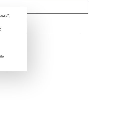
seala?
?
ile