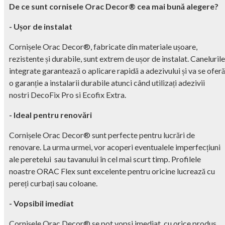
De ce sunt cornisele Orac Decor® cea mai bună alegere?
- Ușor de instalat
Cornișele Orac Decor®, fabricate din materiale ușoare,
rezistente și durabile, sunt extrem de ușor de instalat. Canelurile
integrate garantează o aplicare rapidă a adezivului și va se oferă
o garanție a instalarii durabile atunci când utilizați adezivii
nostri DecoFix Pro si Ecofix Extra.
- Ideal pentru renovări
Cornișele Orac Decor® sunt perfecte pentru lucrări de
renovare. La urma urmei, vor acoperi eventualele imperfecțiuni
ale peretelui sau tavanului în cel mai scurt timp. Profilele
noastre ORAC Flex sunt excelente pentru oricine lucrează cu
pereți curbați sau coloane.
- Vopsibil imediat
Cornișele Orac Decor® se pot vopsi imediat, cu orice produs,