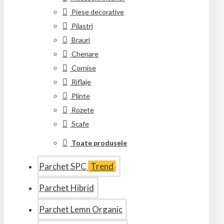
Piese decorative
Pilastri
Brauri
Chenare
Cornise
Riflaje
Plinte
Rozete
Scafe
Toate produsele
Parchet SPC
Trend
Parchet Hibrid
Parchet Lemn Organic