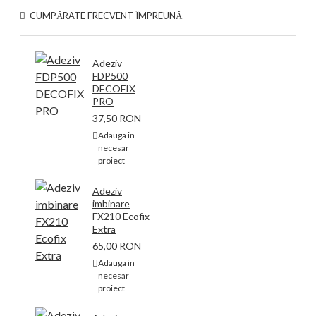
CUMPĂRATE FRECVENT ÎMPREUNĂ
Adeziv
FDP500
DECOFIX
PRO
37,50 RON
Adauga in
necesar
proiect
Adeziv
imbinare
FX210 Ecofix
Extra
65,00 RON
Adauga in
necesar
proiect