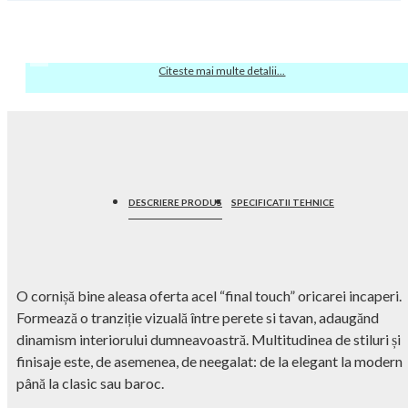
Citeste mai multe detalii...
DESCRIERE PRODUS
SPECIFICATII TEHNICE
O cornișă bine aleasa oferta acel “final touch” oricarei incaperi.
Formează o tranziție vizuală între perete si tavan, adaugănd
dinamism interiorului dumneavoastră. Multitudinea de stiluri și
finisaje este, de asemenea, de neegalat: de la elegant la modern
până la clasic sau baroc.