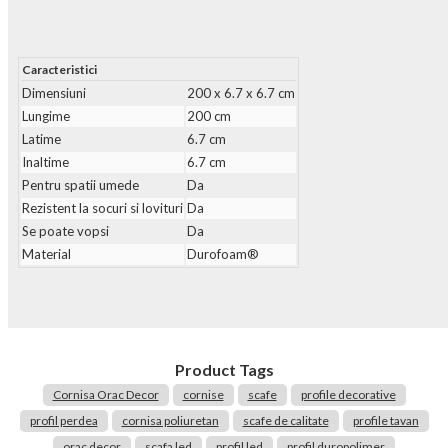
Caracteristici
Dimensiuni
200 x 6.7 x 6.7 cm
Lungime
200 cm
Latime
6.7 cm
Inaltime
6.7 cm
Pentru spatii umede
Da
Rezistent la socuri si lovituri
Da
Se poate vopsi
Da
Material
Durofoam®
Product Tags
Cornisa Orac Decor
cornise
scafe
profile decorative
profil perdea
cornisa poliuretan
scafe de calitate
profile tavan
orac decor
scafa led
profil led
profil duropolimer