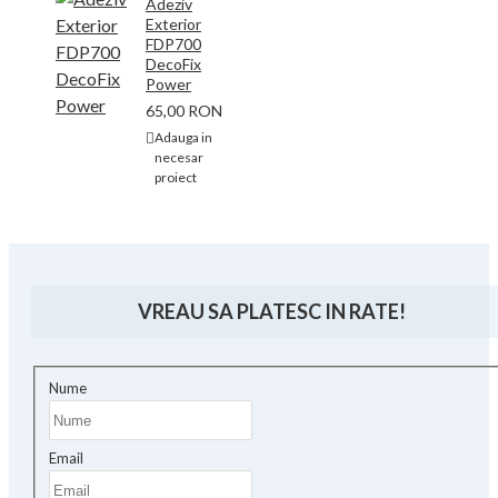
Adeziv
Exterior
FDP700
DecoFix
Power
65,00 RON
Adauga in
necesar
proiect
VREAU SA PLATESC IN RATE!
Nume
Email