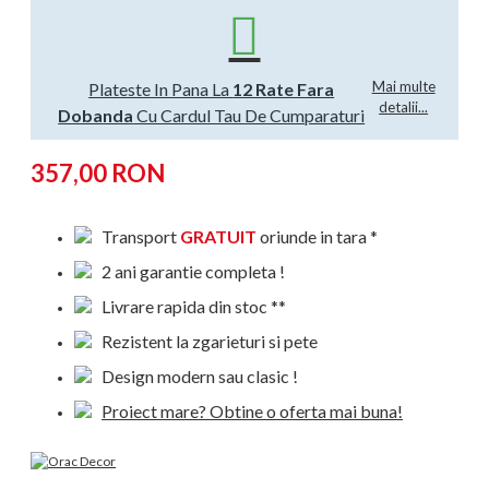
Mai multe
Plateste In Pana La
12 Rate Fara
detalii...
Dobanda
Cu Cardul Tau De Cumparaturi
357,00 RON
Transport
GRATUIT
oriunde in tara *
2 ani garantie completa !
Livrare rapida din stoc **
Rezistent la zgarieturi si pete
Design modern sau clasic !
Proiect mare? Obtine o oferta mai buna!