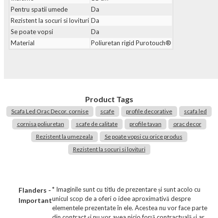
Pentru spatii umede
Da
Rezistent la socuri si lovituri
Da
Se poate vopsi
Da
Material
Poliuretan rigid Purotouch®
Product Tags
Scafa Led Orac Decor. cornise
scafe
profile decorative
scafa led
cornisa poliuretan
scafe de calitate
profile tavan
orac decor
Rezistent la umezeala
Se poate vopsi cu orice produs
Rezistent la socuri si lovituri
* Imaginile sunt cu titlu de prezentare și sunt acolo cu
Flanders -
unicul scop de a oferi o idee aproximativă despre
Important
elementele prezentate în ele. Acestea nu vor face parte
din contract și nu vor avea nicio forță contractuală și ar