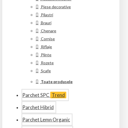
Piese decorative
Pilastri
Brauri
Chenare
Cornise
Riflaje
Plinte
Rozete
Scafe
Toate produsele
Parchet SPC
Trend
Parchet Hibrid
Parchet Lemn Organic