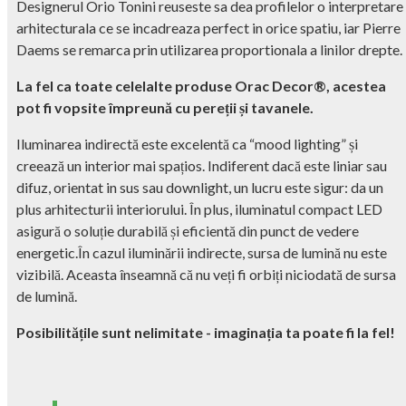
Designerul Orio Tonini reuseste sa dea profilelor o interpretare
arhitecturala ce se incadreaza perfect in orice spatiu, iar Pierre
Daems se remarca prin utilizarea proportionala a linilor drepte.
La fel ca toate celelalte produse Orac Decor®, acestea
pot fi vopsite împreună cu pereții și tavanele.
Iluminarea indirectă este excelentă ca “mood lighting” și
creează un interior mai spațios. Indiferent dacă este liniar sau
difuz, orientat in sus sau downlight, un lucru este sigur: da un
plus arhitecturii interiorului. În plus, iluminatul compact LED
asigură o soluție durabilă și eficientă din punct de vedere
energetic.În cazul iluminării indirecte, sursa de lumină nu este
vizibilă. Aceasta înseamnă că nu veți fi orbiți niciodată de sursa
de lumină.
Posibilitățile sunt nelimitate - imaginația ta poate fi la fel!