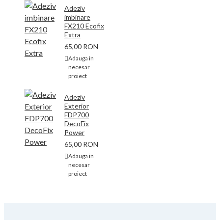
Adeziv
imbinare
FX210 Ecofix
Extra
65,00 RON
Adauga in
necesar
proiect
Adeziv
Exterior
FDP700
DecoFix
Power
65,00 RON
Adauga in
necesar
proiect