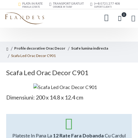
PLATA IN RATE
TRANSPORT GRATUIT
(+4) 0721 277 408
PANA LA 12 RATE
ORIUNDE IN TARA*
SUPORT CLIENTI
0
Profile decorative Orac Decor
Scafe lumina indirecta
Scafa Led Orac Decor C901
Scafa Led Orac Decor C901
Dimensiuni: 200 x 14.8 x 12.4 cm
Plateste In Pana La
12 Rate Fara Dobanda
Cu Cardul