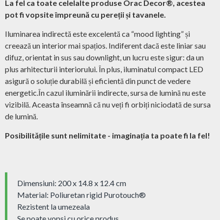
La fel ca toate celelalte produse Orac Decor®, acestea
pot fi vopsite împreună cu pereții și tavanele.
Iluminarea indirectă este excelentă ca “mood lighting” și
creează un interior mai spațios. Indiferent dacă este liniar sau
difuz, orientat in sus sau downlight, un lucru este sigur: da un
plus arhitecturii interiorului. În plus, iluminatul compact LED
asigură o soluție durabilă și eficientă din punct de vedere
energetic.În cazul iluminării indirecte, sursa de lumină nu este
vizibilă. Aceasta înseamnă că nu veți fi orbiți niciodată de sursa
de lumină.
Posibilitățile sunt nelimitate - imaginația ta poate fi la fel!
Dimensiuni: 200 x 14.8 x 12.4 cm
Material: Poliuretan rigid Purotouch®
Rezistent la umezeala
Se poate vopsi cu orice produs