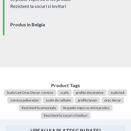
Rezistent la socuri si lovituri
Produs in Belgia
Product Tags
Scafa Led Orac Decor. cornise
scafe
profile decorative
scafa led
cornisa poliuretan
scafe de calitate
profile tavan
orac decor
Rezistent la umezeala
Se poate vopsi cu orice produs
Rezistent la socuri si lovituri