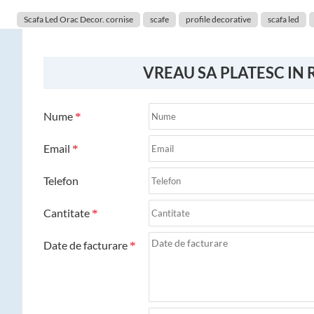
Scafa Led Orac Decor. cornise
scafe
profile decorative
scafa led
VREAU SA PLATESC IN 
Nume
Email
Telefon
Cantitate
Date de facturare