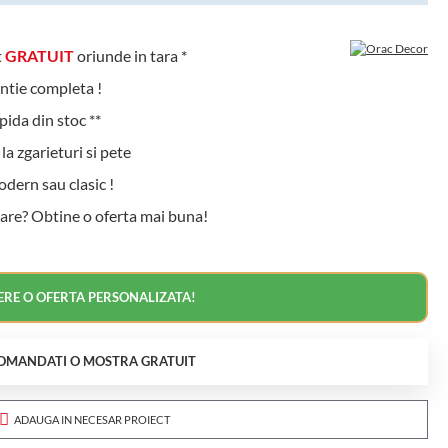
t
GRATUIT
oriunde in tara *
ntie completa !
ida din stoc **
a zgarieturi si pete
ern sau clasic !
are? Obtine o oferta mai buna!
ERE O OFERTA PERSONALIZATA!
OMANDATI O MOSTRA GRATUIT
ADAUGA IN NECESAR PROIECT