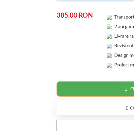
385,00 RON
Transpor
2 ani gara
Livrare rap
Rezistent l
Design mod
Proiect m
C
C