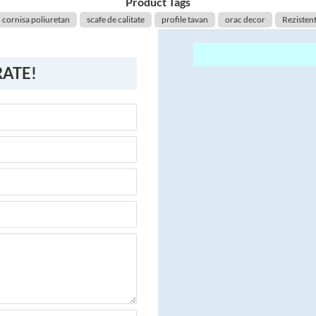
Product Tags
cornisa poliuretan
scafe de calitate
profile tavan
orac decor
Rezistent
RATE!