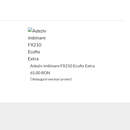
A
Adeziv imbinare FX210 Ecofix Extra
P
65,00 RON
6
Adauga in necesar proiect