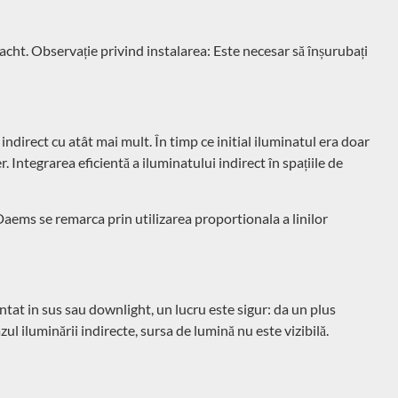
acht. Observație privind instalarea: Este necesar să înșurubați
indirect cu atât mai mult. În timp ce initial iluminatul era doar
 Integrarea eficientă a iluminatului indirect în spațiile de
 Daems se remarca prin utilizarea proportionala a linilor
entat in sus sau downlight, un lucru este sigur: da un plus
ul iluminării indirecte, sursa de lumină nu este vizibilă.