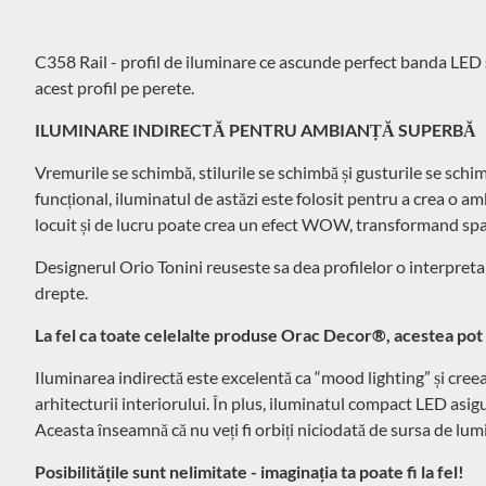
C358 Rail - profil de iluminare ce ascunde perfect banda LED ș
acest profil pe perete.
ILUMINARE INDIRECTĂ PENTRU AMBIANȚĂ SUPERBĂ
Vremurile se schimbă, stilurile se schimbă și gusturile se schim
funcțional, iluminatul de astăzi este folosit pentru a crea o am
locuit și de lucru poate crea un efect WOW, transformand spații
Designerul Orio Tonini reuseste sa dea profilelor o interpretar
drepte.
La fel ca toate celelalte produse Orac Decor®, acestea pot f
Iluminarea indirectă este excelentă ca “mood lighting” și creeaz
arhitecturii interiorului. În plus, iluminatul compact LED asigur
Aceasta înseamnă că nu veți fi orbiți niciodată de sursa de lum
Posibilitățile sunt nelimitate - imaginația ta poate fi la fel!