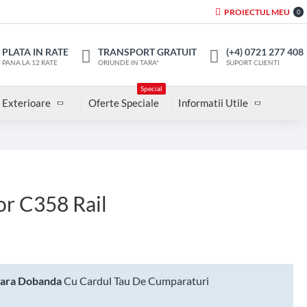
PROIECTUL MEU
0
PLATA IN RATE
TRANSPORT GRATUIT
(+4) 0721 277 408
PANA LA 12 RATE
ORIUNDE IN TARA*
SUPORT CLIENTI
Special
 Exterioare
Oferte Speciale
Informatii Utile
or C358 Rail
Fara Dobanda
Cu Cardul Tau De Cumparaturi