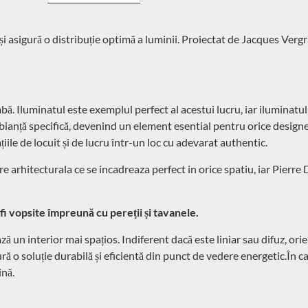
i asigură o distribuție optimă a luminii. Proiectat de Jacques Vergr
bă. Iluminatul este exemplul perfect al acestui lucru, iar iluminatul 
bianță specifică, devenind un element esential pentru orice designer.
le de locuit și de lucru într-un loc cu adevarat authentic.
e arhitecturala ce se incadreaza perfect in orice spatiu, iar Pierre
i vopsite împreună cu pereții și tavanele.
ă un interior mai spațios. Indiferent dacă este liniar sau difuz, ori
ă o soluție durabilă și eficientă din punct de vedere energetic.În caz
ină.