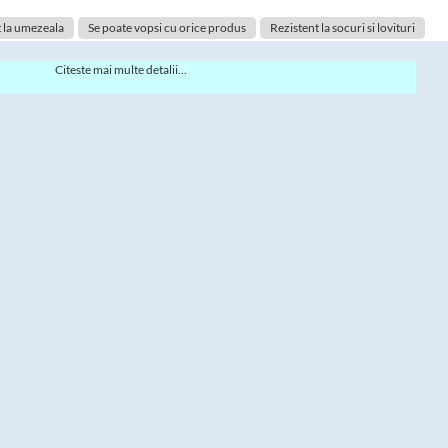
 la umezeala
Se poate vopsi cu orice produs
Rezistent la socuri si lovituri
Citeste mai multe detalii...