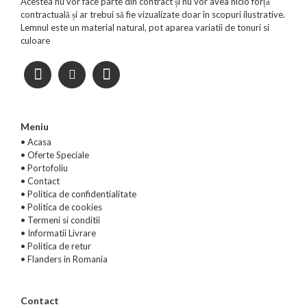
Acestea nu vor face parte din contract și nu vor avea nicio forță
contractuală și ar trebui să fie vizualizate doar în scopuri ilustrative.
Lemnul este un material natural, pot aparea variatii de tonuri si
culoare
Meniu
• Acasa
•
Oferte Speciale
•
Portofoliu
•
Contact
•
Politica de confidentialitate
•
Politica de cookies
•
Termeni si conditii
•
Informatii Livrare
•
Politica de retur
•
Flanders in Romania
Contact