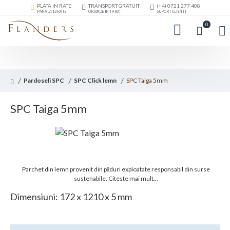
PLATA IN RATE
TRANSPORT GRATUIT
(+4) 0721 277 408
PANA LA 12 RATE
ORIUNDE IN TARA*
SUPORT CLIENTI
0
Pardoseli SPC
SPC Click lemn
SPC Taiga 5mm
SPC Taiga 5mm
Parchet din lemn provenit din păduri exploatate responsabil din surse
sustenabile.
Citeste mai mult...
Dimensiuni: 172 x 1210 x 5 mm