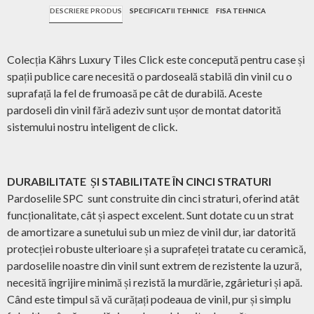
DESCRIERE PRODUS
SPECIFICATII TEHNICE
FISA TEHNICA
Colecția Kährs Luxury Tiles Click este concepută pentru case și
spații publice care necesită o pardoseală stabilă din vinil cu o
suprafață la fel de frumoasă pe cât de durabilă. Aceste
pardoseli din vinil fără adeziv sunt ușor de montat datorită
sistemului nostru inteligent de click.
DURABILITATE ȘI STABILITATE ÎN CINCI STRATURI
Pardoselile SPC sunt construite din cinci straturi, oferind atât
funcționalitate, cât și aspect excelent. Sunt dotate cu un strat
de amortizare a sunetului sub un miez de vinil dur, iar datorită
protecției robuste ulterioare și a suprafeței tratate cu ceramică,
pardoselile noastre din vinil sunt extrem de rezistente la uzură,
necesită îngrijire minimă și rezistă la murdărie, zgârieturi și apă.
Când este timpul să vă curățați podeaua de vinil, pur și simplu