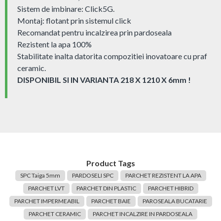
Sistem de imbinare: Click5G.
Montaj: flotant prin sistemul click
Recomandat pentru incalzirea prin pardoseala
Rezistent la apa 100%
Stabilitate inalta datorita compozitiei inovatoare cu praf
ceramic.
DISPONIBIL SI IN VARIANTA 218 X 1210 X 6mm !
Product Tags
SPC Taiga 5mm
PARDOSELI SPC
PARCHET REZISTENT LA APA
PARCHET LVT
PARCHET DIN PLASTIC
PARCHET HIBRID
PARCHET IMPERMEABIL
PARCHET BAIE
PAROSEALA BUCATARIE
PARCHET CERAMIC
PARCHET INCALZIRE IN PARDOSEALA