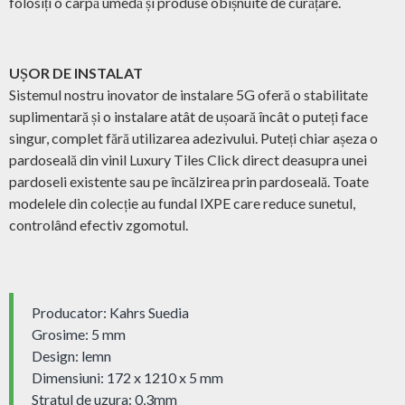
folosiți o cârpă umedă și produse obișnuite de curățare.
UȘOR DE INSTALAT
Sistemul nostru inovator de instalare 5G oferă o stabilitate
suplimentară și o instalare atât de ușoară încât o puteți face
singur, complet fără utilizarea adezivului. Puteți chiar așeza o
pardoseală din vinil Luxury Tiles Click direct deasupra unei
pardoseli existente sau pe încălzirea prin pardoseală. Toate
modelele din colecție au fundal IXPE care reduce sunetul,
controlând efectiv zgomotul.
Producator: Kahrs Suedia
Grosime: 5 mm
Design: lemn
Dimensiuni: 172 x 1210 x 5 mm
Stratul de uzura: 0,3mm