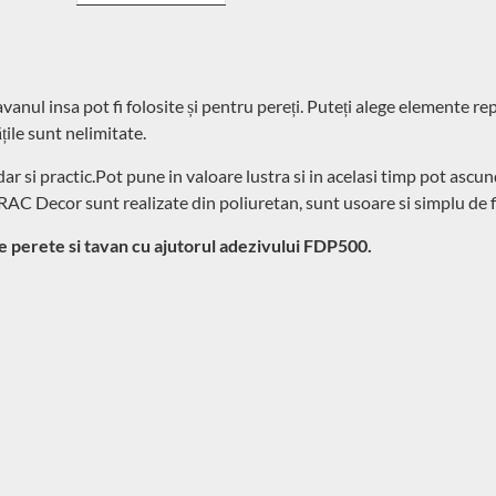
tavanul insa pot fi folosite și pentru pereți. Puteți alege elemente r
ile sunt nelimitate.
dar si practic.Pot pune in valoare lustra si in acelasi timp pot as
a ORAC Decor sunt realizate din poliuretan, sunt usoare si simplu de 
 perete si tavan cu ajutorul adezivului FDP500.