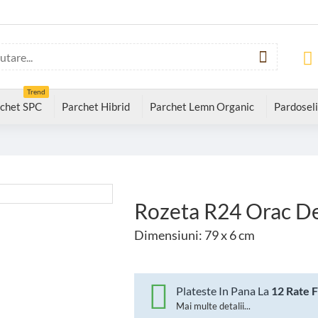
Trend
chet SPC
Parchet Hibrid
Parchet Lemn Organic
Pardoseli
Rozeta R24 Orac D
Dimensiuni: 79 x 6 cm
Plateste In Pana La
12 Rate 
Mai multe detalii...