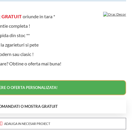
t
GRATUIT
oriunde in tara *
ntie completa !
ida din stoc **
a zgarieturi si pete
ern sau clasic !
are? Obtine o oferta mai buna!
ERE O OFERTA PERSONALIZATA!
OMANDATI O MOSTRA GRATUIT
ADAUGA IN NECESAR PROIECT