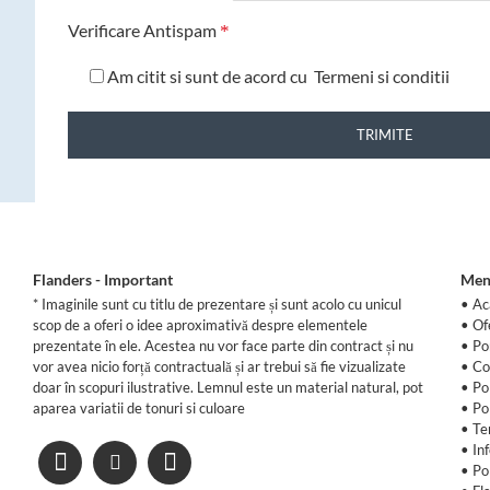
Verificare Antispam
Am citit si sunt de acord cu
Termeni si conditii
TRIMITE
Flanders - Important
Men
* Imaginile sunt cu titlu de prezentare și sunt acolo cu unicul
• Ac
scop de a oferi o idee aproximativă despre elementele
•
Of
prezentate în ele. Acestea nu vor face parte din contract și nu
•
Po
vor avea nicio forță contractuală și ar trebui să fie vizualizate
•
Co
doar în scopuri ilustrative. Lemnul este un material natural, pot
•
Po
aparea variatii de tonuri si culoare
•
Po
•
Te
•
In
•
Po