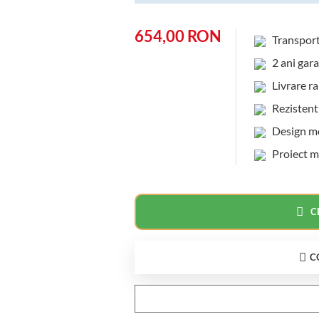
654,00 RON
Transpor
2 ani gara
Livrare rap
Rezistent l
Design mod
Proiect m
C
C