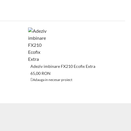
A
Adeziv imbinare FX210 Ecofix Extra
P
65,00 RON
6
Adauga in necesar proiect