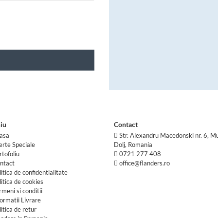
iu
Contact
asa
Str. Alexandru Macedonski nr. 6, Mu
erte Speciale
Dolj, Romania
rtofoliu
0721 277 408
ntact
office@flanders.ro
litica de confidentialitate
litica de cookies
rmeni si conditii
formatii Livrare
litica de retur