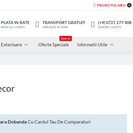
PROIECTUL MEU
0
PLATA IN RATE
TRANSPORT GRATUIT
(+4) 0721 277 408
PANA LA 12 RATE
ORIUNDE IN TARA*
SUPORT CLIENTI
Special
 Exterioare
Oferte Speciale
Informatii Utile
ecor
Fara Dobanda
Cu Cardul Tau De Cumparaturi