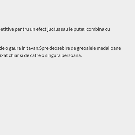
epetitive pentru un efect jucăuș sau le puteți combina cu
cunde o gaura in tavan.Spre deosebire de greoaiele medalioane
fixat chiar si de catre o singura persoana.