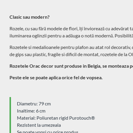
Clasic sau modern?
Rozele, cu sau fără modele de flori, îți înviorează cu adevărat 
iluminarea oglinzii pentru a adăuga o notă modernă. Posibilităț
Rozetele si medalioanele pentru plafon au atat rol decorativ, 
de gips sau plastic, fragile si dificil de montat, rozetele de l
Rozetele Orac decor sunt produse in Belgia, se monteaza pe
Peste ele se poate aplica orice fel de vopsea.
Diametru: 79 cm
Inaltime: 6 cm
Material: Poliuretan rigid Purotouch® ‎
Rezistent la umezeala
Se poate vopsi cu orice produs