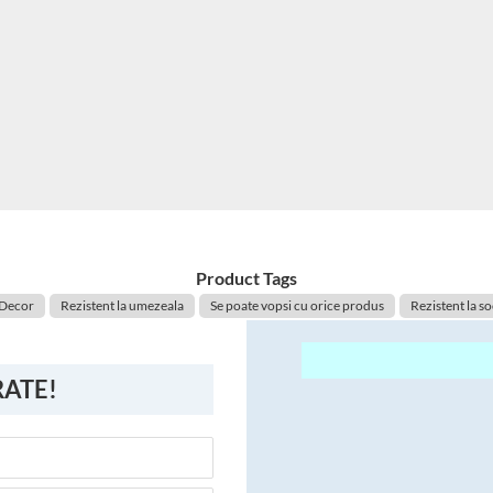
Product Tags
 Decor
Rezistent la umezeala
Se poate vopsi cu orice produs
Rezistent la soc
RATE!