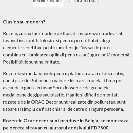
DESCRIERE PRODUS
SPECIFICATII TEHNICE
Clasic sau modern?
Rozele, cu sau fără modele de flori, îți înviorează cu adevărat
tavanul insa pot fi folosite și pentru pereți. Puteți alege
elemente repetitive pentru un efect jucăuș sau le puteți
combina cu iluminarea oglinzii pentru a adăuga o notă modernă.
Posibilitățile sunt nelimitate.
Rozetele si medalioanele pentru plafon au atat rol decorativ,
dar si practic.Pot pune in valoare lustra si in acelasi timp pot
ascunde o gaura in tavan.Spre deosebire de greoaiele
medalioane de gips sau plastic, fragile si dificil de montat,
rozetele de la ORAC Decor sunt realizate din poliuretan, sunt
usoare si simplu de fixat chiar si de catre o singura persoana.
Rozetele Orac decor sunt produse in Belgia, se monteaza
pe perete si tavan cu ajutorul adezivului FDP500.