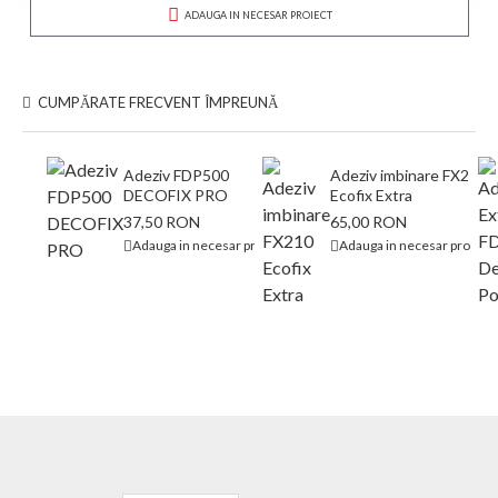
ADAUGA IN NECESAR PROIECT
CUMPĂRATE FRECVENT ÎMPREUNĂ
Adeziv FDP500
Adeziv imbinare FX210
DECOFIX PRO
Ecofix Extra
37,50 RON
65,00 RON
Adauga in necesar proiect
Adauga in necesar proiect