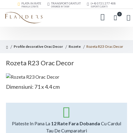
PLATA IN RATE
TRANSPORT GRATUIT
(+4) 0721 277 408
PANA LA 12 RATE
ORIUNDE IN TARA*
SUPORT CLIENTI
0
Profile decorative Orac Decor
Rozete
Rozeta R23 Orac Decor
Rozeta R23 Orac Decor
Dimensiuni: 71 x 4.4 cm
Plateste In Pana La
12 Rate Fara Dobanda
Cu Cardul
Tau De Cumparaturi