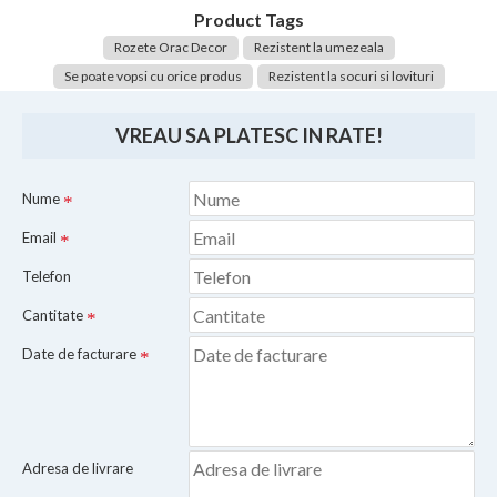
Product Tags
Rozete Orac Decor
Rezistent la umezeala
Se poate vopsi cu orice produs
Rezistent la socuri si lovituri
VREAU SA PLATESC IN RATE!
Nume
Email
Telefon
Cantitate
Date de facturare
Adresa de livrare