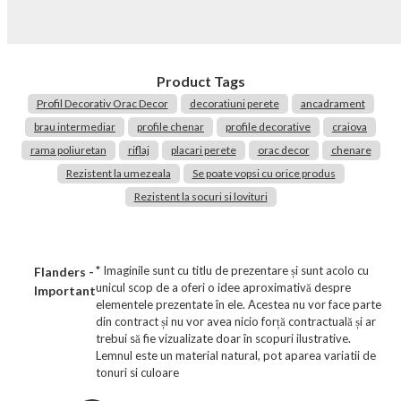
Product Tags
Profil Decorativ Orac Decor
decoratiuni perete
ancadrament
brau intermediar
profile chenar
profile decorative
craiova
rama poliuretan
riflaj
placari perete
orac decor
chenare
Rezistent la umezeala
Se poate vopsi cu orice produs
Rezistent la socuri si lovituri
* Imaginile sunt cu titlu de prezentare și sunt acolo cu
Flanders -
unicul scop de a oferi o idee aproximativă despre
Important
elementele prezentate în ele. Acestea nu vor face parte
din contract și nu vor avea nicio forță contractuală și ar
trebui să fie vizualizate doar în scopuri ilustrative.
Lemnul este un material natural, pot aparea variatii de
tonuri si culoare