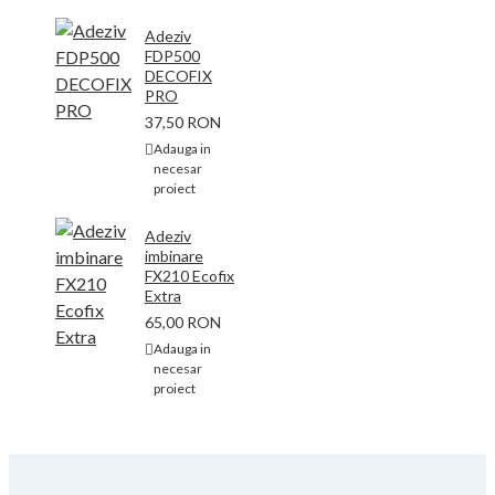
Adeziv
FDP500
DECOFIX
PRO
37,50 RON
Adauga in
necesar
proiect
Adeziv
imbinare
FX210 Ecofix
Extra
65,00 RON
Adauga in
necesar
proiect