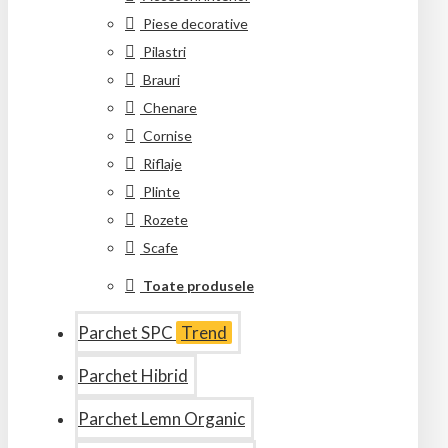
Piese decorative
Pilastri
Brauri
Chenare
Cornise
Riflaje
Plinte
Rozete
Scafe
Toate produsele
Parchet SPC
Trend
Parchet Hibrid
Parchet Lemn Organic