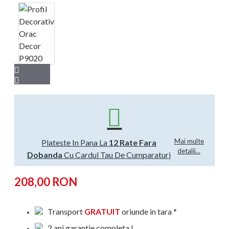
Mai multe
Plateste In Pana La
12 Rate Fara
detalii...
Dobanda
Cu Cardul Tau De Cumparaturi
208,00 RON
Transport
GRATUIT
oriunde in tara *
2 ani garantie completa !