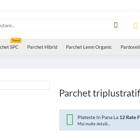
Trend
chet SPC
Parchet Hibrid
Parchet Lemn Organic
Pardoseli
Parchet triplustrati
Plateste In Pana La
12 Rate 
Mai multe detalii...