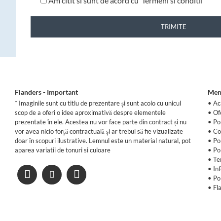
Am citit si sunt de acord cu
Termeni si conditii
TRIMITE
Flanders - Important
Men
* Imaginile sunt cu titlu de prezentare și sunt acolo cu unicul
• Ac
scop de a oferi o idee aproximativă despre elementele
•
Of
prezentate în ele. Acestea nu vor face parte din contract și nu
•
Po
vor avea nicio forță contractuală și ar trebui să fie vizualizate
•
Co
doar în scopuri ilustrative. Lemnul este un material natural, pot
•
Po
aparea variatii de tonuri si culoare
•
Po
•
Te
•
In
•
Po
•
Fl