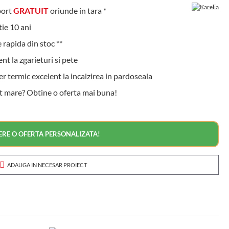
ort
GRATUIT
oriunde in tara *
e 10 ani
rapida din stoc **
t la zgarieturi si pete
 termic excelent la incalzirea in pardoseala
t mare? Obtine o oferta mai buna!
ERE O OFERTA PERSONALIZATA!
ADAUGA IN NECESAR PROIECT