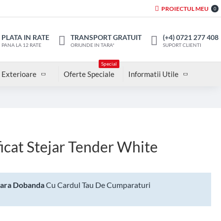
PROIECTUL MEU
0
PLATA IN RATE
TRANSPORT GRATUIT
(+4) 0721 277 408
PANA LA 12 RATE
ORIUNDE IN TARA*
SUPORT CLIENTI
Special
 Exterioare
Oferte Speciale
Informatii Utile
ficat Stejar Tender White
Fara Dobanda
Cu Cardul Tau De Cumparaturi