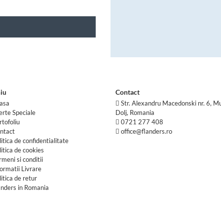
iu
Contact
asa
Str. Alexandru Macedonski nr. 6, Mu
erte Speciale
Dolj, Romania
rtofoliu
0721 277 408
ntact
office@flanders.ro
litica de confidentialitate
litica de cookies
rmeni si conditii
formatii Livrare
litica de retur
anders in Romania