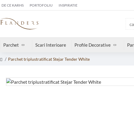
DE CE KARHS
PORTOFOLIU
INSPIRATIE
Parchet
Scari Interioare
Profile Decorative
Par
Parchet triplustratificat Stejar Tender White