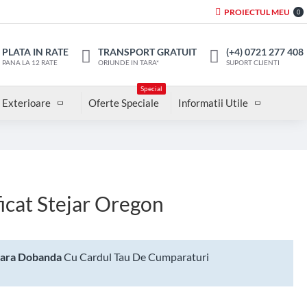
PROIECTUL MEU
0
PLATA IN RATE
TRANSPORT GRATUIT
(+4) 0721 277 408
PANA LA 12 RATE
ORIUNDE IN TARA*
SUPORT CLIENTI
Special
 Exterioare
Oferte Speciale
Informatii Utile
ficat Stejar Oregon
Fara Dobanda
Cu Cardul Tau De Cumparaturi