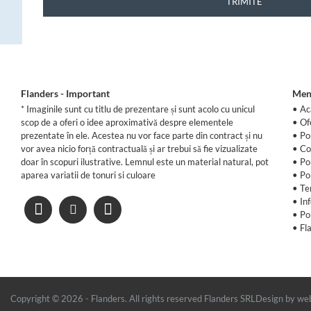
TRIMITE
Flanders - Important
Men
* Imaginile sunt cu titlu de prezentare și sunt acolo cu unicul
• Ac
scop de a oferi o idee aproximativă despre elementele
•
Of
prezentate în ele. Acestea nu vor face parte din contract și nu
•
Po
vor avea nicio forță contractuală și ar trebui să fie vizualizate
•
Co
doar în scopuri ilustrative. Lemnul este un material natural, pot
•
Po
aparea variatii de tonuri si culoare
•
Po
•
Te
•
In
•
Po
•
Fl
Copyright © 2026 - Flanders. All rights reserved Flanders SRL
Design by we