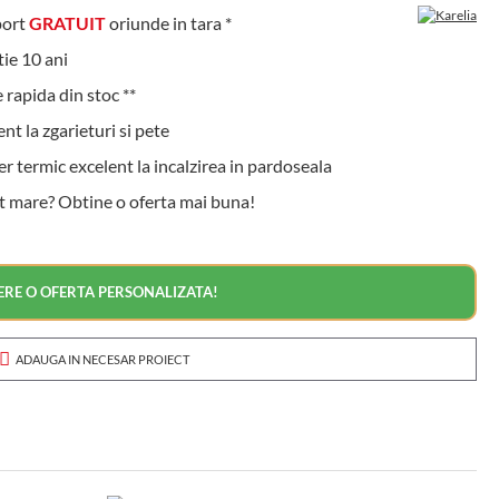
ort
GRATUIT
oriunde in tara *
e 10 ani
rapida din stoc **
t la zgarieturi si pete
 termic excelent la incalzirea in pardoseala
t mare? Obtine o oferta mai buna!
ERE O OFERTA PERSONALIZATA!
ADAUGA IN NECESAR PROIECT