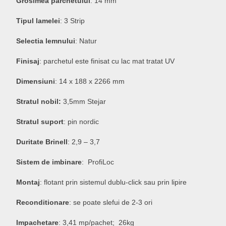
Grosimea parchetului
: 14 mm
Tipul lamelei
: 3 Strip
Selectia lemnului
: Natur
Finisaj
: parchetul este finisat cu lac mat tratat UV
Dimensiuni
: 14 x 188 x 2266 mm
Stratul nobil:
3,5mm Stejar
Stratul suport
: pin nordic
Duritate Brinell
: 2,9 – 3,7
Sistem de imbinare
: ProfiLoc
Montaj
: flotant prin sistemul dublu-click sau prin lipire
Reconditionare
: se poate slefui de 2-3 ori
Impachetare
: 3,41 mp/pachet; 26kg