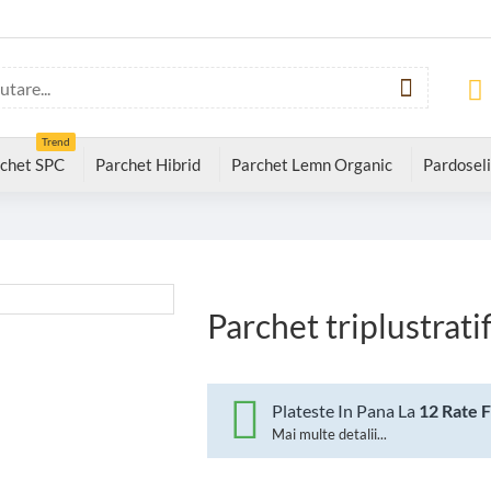
Trend
chet SPC
Parchet Hibrid
Parchet Lemn Organic
Pardoseli
Parchet triplustrati
Plateste In Pana La
12 Rate 
Mai multe detalii...