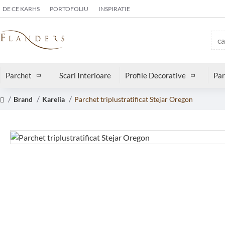
DE CE KARHS
PORTOFOLIU
INSPIRATIE
Parchet
Scari Interioare
Profile Decorative
Par
Brand
Karelia
Parchet triplustratificat Stejar Oregon