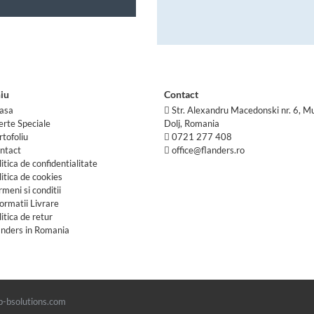
iu
Contact
asa
Str. Alexandru Macedonski nr. 6, Mu
erte Speciale
Dolj, Romania
rtofoliu
0721 277 408
ntact
office@flanders.ro
litica de confidentialitate
litica de cookies
rmeni si conditii
formatii Livrare
litica de retur
anders in Romania
b-bsolutions.com