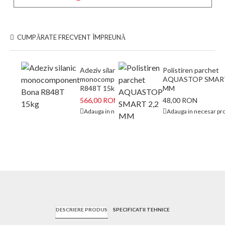
CUMPĂRATE FRECVENT ÎMPREUNĂ
Adeziv silanic
Polistiren parchet
monocomponent Bona
AQUASTOP SMART
R848T 15kg
MM
566,00 RON
48,00 RON
673,00 RON
Adauga in necesar proiect
Adauga in necesar pro
DESCRIERE PRODUS
SPECIFICATII TEHNICE