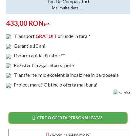
Tau De Cumparaturi
Mai multe detalii...
433,00 RON
MP
Transport
GRATUIT
oriunde in tara *
Garantie 10 ani
Livrare rapida din stoc **
Rezistent la zgarieturi si pete
Transfer termic excelent la incalzirea in pardoseala
Proiect mare? Obtine o oferta mai buna!
CERE O OFERTA PERSONALIZATA!
ADAUGA IN NECESAR PROIECT