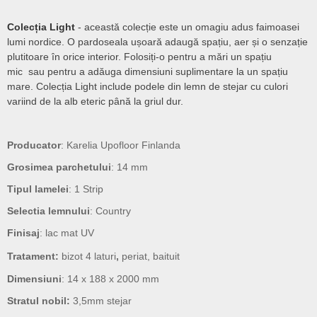
Colecția Light
- această colecție este un omagiu adus faimoasei
lumi nordice. O pardoseala ușoară adaugă spațiu, aer și o senzație
plutitoare în orice interior. Folosiți-o pentru a mări un spațiu
mic
sau pentru a adăuga dimensiuni suplimentare la un spațiu
mare. Colecția Light include podele din lemn de stejar cu culori
variind de la alb eteric până la griul dur.
Producator
: Karelia Upofloor Finlanda
Grosimea parchetului
: 14 mm
Tipul lamelei
: 1 Strip
Selectia lemnului
: Country
Finisaj
: lac mat UV
Tratament:
bizot 4 laturi
,
periat, baituit
Dimensiuni
: 14 x 188 x 2000 mm
Stratul nobil:
3,5mm stejar