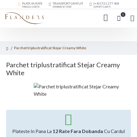
PLATA IN RATE
TRANSPORT GRATUIT
(+4) 0721 277 408
PANA LA 12 RATE
ORIUNDE IN TARA*
SUPORT CLIENTI
0
Parchet triplustratificat Stejar Creamy White
Parchet triplustratificat Stejar Creamy
White
Plateste In Pana La
12 Rate Fara Dobanda
Cu Cardul