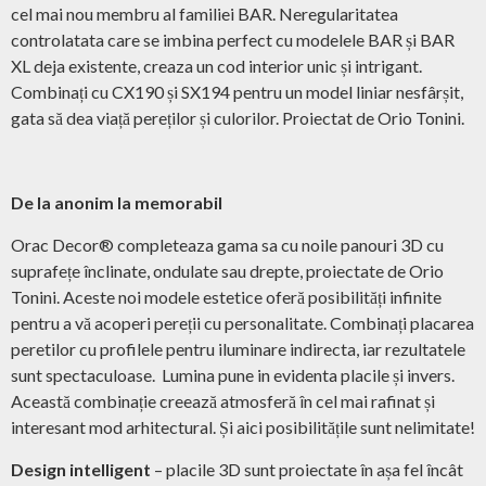
cel mai nou membru al familiei BAR. Neregularitatea
controlatata care se imbina perfect cu modelele BAR și BAR
XL deja existente, creaza un cod interior unic și intrigant.
Combinați cu CX190 și SX194 pentru un model liniar nesfârșit,
gata să dea viață pereților și culorilor. Proiectat de Orio Tonini.
De la anonim la memorabil
Orac Decor® completeaza gama sa cu noile panouri 3D cu
suprafețe înclinate, ondulate sau drepte, proiectate de Orio
Tonini. Aceste noi modele estetice oferă posibilități infinite
pentru a vă acoperi pereții cu personalitate. Combinați placarea
peretilor cu profilele pentru iluminare indirecta, iar rezultatele
sunt spectaculoase. Lumina pune in evidenta placile și invers.
Această combinație creează atmosferă în cel mai rafinat și
interesant mod arhitectural. Și aici posibilitățile sunt nelimitate!
Design intelligent
– placile 3D sunt proiectate în așa fel încât