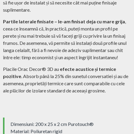
să fie ușor de instalat și să necesite cât mai puține finisaje
suplimentare.
Partile laterale finisate – le-am finisat deja cu mare grija
,
ceea ce înseamnă că, în practică, puteți monta un profil pe
perete și nu mai trebuie să vă faceți griji cu privire la un finisaj
frumos. De asemenea, vă permite să instalați două profile unul
langa celalalt, fără a fi nevoie de adeziv suplimentar sau chit
între ele: timp economist și un aspect îngrijit instantaneu!
Placile Orac Decor® 3D au
efecte acustice și termice
pozitive
. Absorb până la 25% din sunetul conversatiei și au de
asemenea, proprietăți termice care sunt comparabile cu cele
ale plăcilor de izolare standard de aceeași grosime.
Dimensiuni: 200 x 25 x 2 cm Purotouch® ‎
Material: Poliuretan rigid