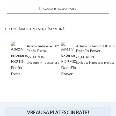
ADAUGA IN NECESAR PROIECT
CUMPĂRATE FRECVENT ÎMPREUNĂ
Adeziv imbinare FX210
Adeziv Exterior FDP700
Ecofix Extra
DecoFix Power
65,00 RON
65,00 RON
Adauga in necesar proiect
Adauga in necesar proiect
VREAU SA PLATESC IN RATE!