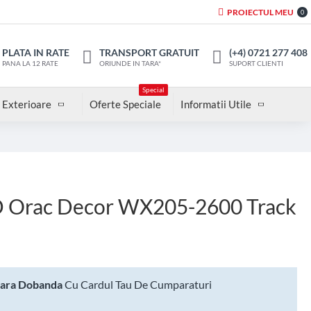
PROIECTUL MEU
0
PLATA IN RATE
TRANSPORT GRATUIT
(+4) 0721 277 408
PANA LA 12 RATE
ORIUNDE IN TARA*
SUPORT CLIENTI
Special
 Exterioare
Oferte Speciale
Informatii Utile
D Orac Decor WX205-2600 Track
Fara Dobanda
Cu Cardul Tau De Cumparaturi