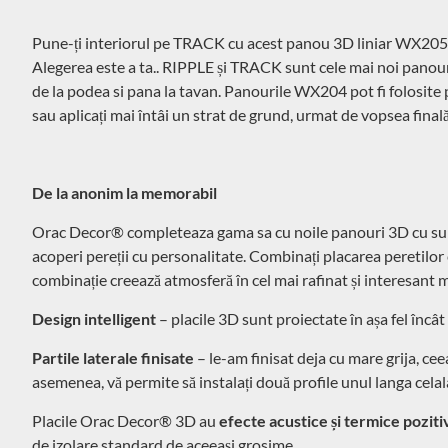
Pune-ți interiorul pe TRACK cu acest panou 3D liniar WX205. L
Alegerea este a ta.. RIPPLE și TRACK sunt cele mai noi panour
de la podea si pana la tavan. Panourile WX204 pot fi folosite p
sau aplicați mai întâi un strat de grund, urmat de vopsea finală
De la anonim la memorabil
Orac Decor® completeaza gama sa cu noile panouri 3D cu supraf
acoperi pereții cu personalitate. Combinați placarea peretilor 
combinație creează atmosferă în cel mai rafinat și interesant mo
Design intelligent
– placile 3D sunt proiectate în așa fel încât 
Partile laterale finisate
– le-am finisat deja cu mare grija, ceea
asemenea, vă permite să instalați două profile unul langa celala
Placile Orac Decor® 3D au
efecte acustice și termice poziti
de izolare standard de aceeași grosime.