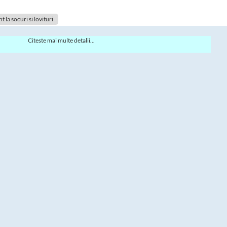
t la socuri si lovituri
Citeste mai multe detalii...