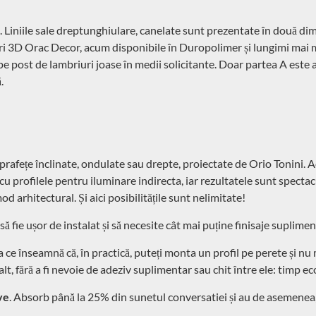
iniile sale dreptunghiulare, canelate sunt prezentate în două dime
i 3D Orac Decor, acum disponibile în Duropolimer și lungimi mai ma
e post de lambriuri joase în medii solicitante. Doar partea A este a
.
ețe înclinate, ondulate sau drepte, proiectate de Orio Tonini. Aces
cu profilele pentru iluminare indirecta, iar rezultatele sunt specta
d arhitectural. Și aici posibilitățile sunt nelimitate!
să fie ușor de instalat și să necesite cât mai puține finisaje suplimen
 ce înseamnă că, în practică, puteți monta un profil pe perete și nu ma
lt, fără a fi nevoie de adeziv suplimentar sau chit între ele: timp e
ve
. Absorb până la 25% din sunetul conversatiei și au de asemenea, 