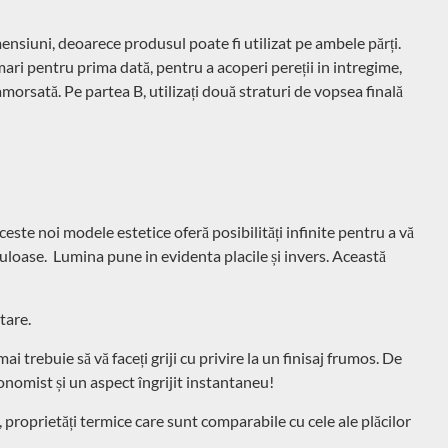
nsiuni, deoarece produsul poate fi utilizat pe ambele părți.
ri pentru prima dată, pentru a acoperi pereții in intregime,
morsată. Pe partea B, utilizați două straturi de vopsea finală
te noi modele estetice oferă posibilități infinite pentru a vă
culoase. Lumina pune in evidenta placile și invers. Această
tare.
i trebuie să vă faceți griji cu privire la un finisaj frumos. De
conomist și un aspect îngrijit instantaneu!
proprietăți termice care sunt comparabile cu cele ale plăcilor