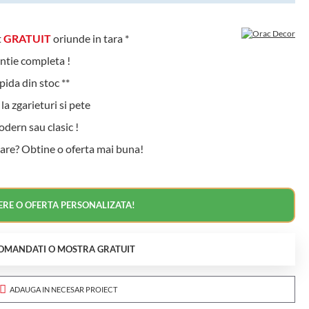
t
GRATUIT
oriunde in tara *
ntie completa !
ida din stoc **
a zgarieturi si pete
ern sau clasic !
are? Obtine o oferta mai buna!
ERE O OFERTA PERSONALIZATA!
OMANDATI O MOSTRA GRATUIT
ADAUGA IN NECESAR PROIECT