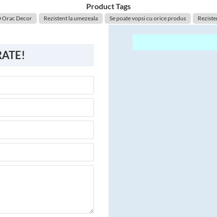
Product Tags
D Orac Decor
Rezistent la umezeala
Se poate vopsi cu orice produs
Rezisten
RATE!