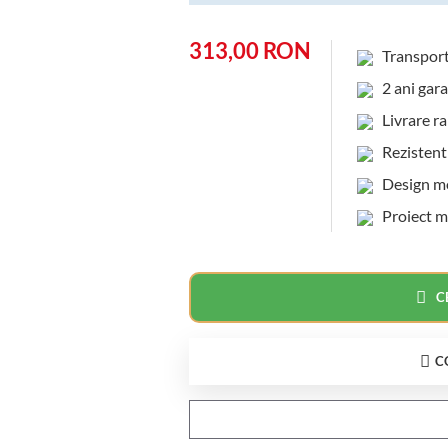
313,00 RON
Transpor
2 ani gara
Livrare rap
Rezistent l
Design mod
Proiect m
C
C