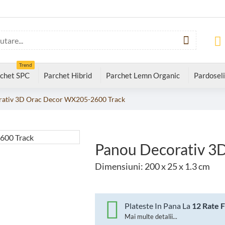
Trend
chet SPC
Parchet Hibrid
Parchet Lemn Organic
Pardoseli
rativ 3D Orac Decor WX205-2600 Track
Panou Decorativ 3
Dimensiuni: 200 x 25 x 1.3 cm
Plateste In Pana La
12 Rate 
Mai multe detalii...