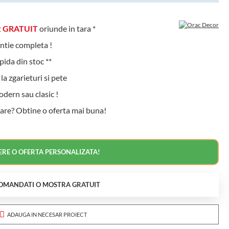
t
GRATUIT
oriunde in tara *
ntie completa !
ida din stoc **
a zgarieturi si pete
ern sau clasic !
are? Obtine o oferta mai buna!
ERE O OFERTA PERSONALIZATA!
OMANDATI O MOSTRA GRATUIT
ADAUGA IN NECESAR PROIECT