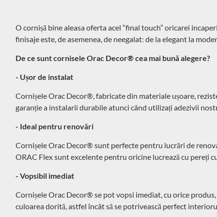
O cornișă bine aleasa oferta acel “final touch” oricarei incape
finisaje este, de asemenea, de neegalat: de la elegant la moder
De ce sunt cornisele Orac Decor® cea mai bună alegere?
- Ușor de instalat
Cornișele Orac Decor®, fabricate din materiale ușoare, rezisten
garanție a instalarii durabile atunci când utilizați adezivii nos
- Ideal pentru renovări
Cornișele Orac Decor® sunt perfecte pentru lucrări de renovar
ORAC Flex sunt excelente pentru oricine lucrează cu pereți cu
- Vopsibil imediat
Cornișele Orac Decor® se pot vopsi imediat, cu orice produs, fi
culoarea dorită, astfel încât să se potrivească perfect interioru