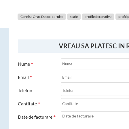
Cornisa Orac Decor. cornise
scafe
profile decorative
profil 
VREAU SA PLATESC IN 
Nume
Email
Telefon
Cantitate
Date de facturare