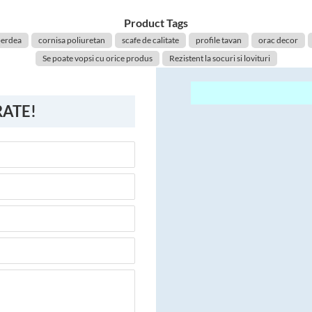
Product Tags
perdea
cornisa poliuretan
scafe de calitate
profile tavan
orac decor
Se poate vopsi cu orice produs
Rezistent la socuri si lovituri
RATE!