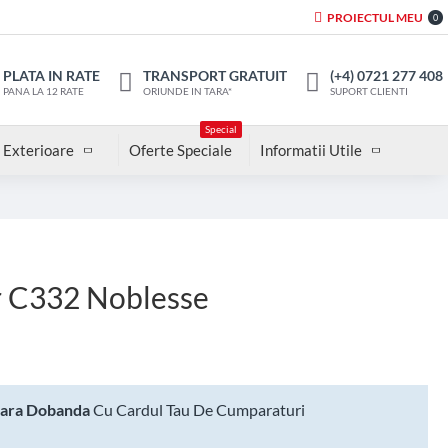
PROIECTUL MEU
0
PLATA IN RATE
TRANSPORT GRATUIT
(+4) 0721 277 408
PANA LA 12 RATE
ORIUNDE IN TARA*
SUPORT CLIENTI
Special
 Exterioare
Oferte Speciale
Informatii Utile
r C332 Noblesse
Fara Dobanda
Cu Cardul Tau De Cumparaturi