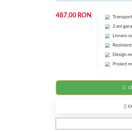
487,00 RON
Transpor
2 ani gara
Livrare rap
Rezistent l
Design mod
Proiect m
C
C