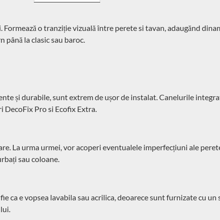
ri. Formează o tranziție vizuală între perete si tavan, adaugănd din
n până la clasic sau baroc.
te și durabile, sunt extrem de ușor de instalat. Canelurile integrat
tri DecoFix Pro si Ecofix Extra.
e. La urma urmei, vor acoperi eventualele imperfecțiuni ale peretel
rbați sau coloane.
e ca e vopsea lavabila sau acrilica, deoarece sunt furnizate cu un 
lui.