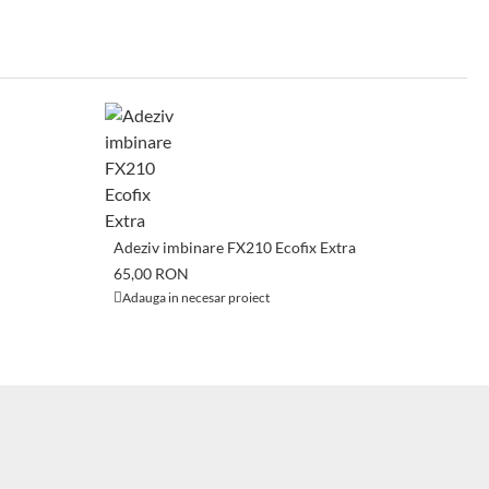
A
Adeziv imbinare FX210 Ecofix Extra
P
65,00 RON
6
Adauga in necesar proiect