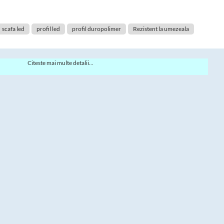
scafa led
profil led
profil duropolimer
Rezistent la umezeala
Citeste mai multe detalii...