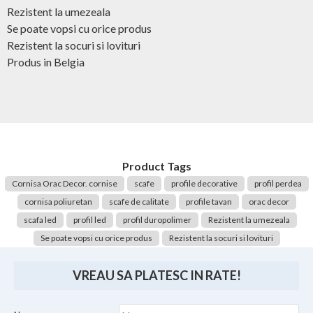
Rezistent la umezeala
Se poate vopsi cu orice produs
Rezistent la socuri si lovituri
Produs in Belgia
Product Tags
Cornisa Orac Decor. cornise
scafe
profile decorative
profil perdea
cornisa poliuretan
scafe de calitate
profile tavan
orac decor
scafa led
profil led
profil duropolimer
Rezistent la umezeala
Se poate vopsi cu orice produs
Rezistent la socuri si lovituri
VREAU SA PLATESC IN RATE!