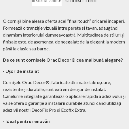
DESCRIERE PRODUS
SPECIFICATII TEHNICE
O cornișă bine aleasa oferta acel “final touch” oricarei incaperi.
Formează o tranziție vizuală între perete si tavan, adaugănd
dinamism interiorului dumneavoastră. Multitudinea de stiluri și
finisaje este, de asemenea, de neegalat: de la elegant la modern
până la clasic sau baroc.
De ce sunt cornisele Orac Decor® cea mai bună alegere?
- Ușor de instalat
Cornișele Orac Decor®, fabricate din materiale ușoare,
rezistente și durabile, sunt extrem de ușor de instalat.
Canelurile integrate garantează o aplicare rapidă a adezivului și
va se oferă o garanție a instalarii durabile atunci când utilizați
adezivii nostri DecoFix Pro si Ecofix Extra.
- Ideal pentru renovări