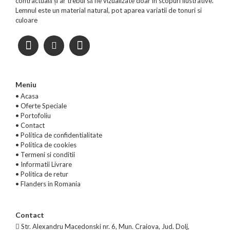
contractuală și ar trebui să fie vizualizate doar în scopuri ilustrative.
Lemnul este un material natural, pot aparea variatii de tonuri si
culoare
Meniu
• Acasa
•
Oferte Speciale
•
Portofoliu
•
Contact
•
Politica de confidentialitate
•
Politica de cookies
•
Termeni si conditii
•
Informatii Livrare
•
Politica de retur
•
Flanders in Romania
Contact
Str. Alexandru Macedonski nr. 6, Mun. Craiova, Jud. Dolj,