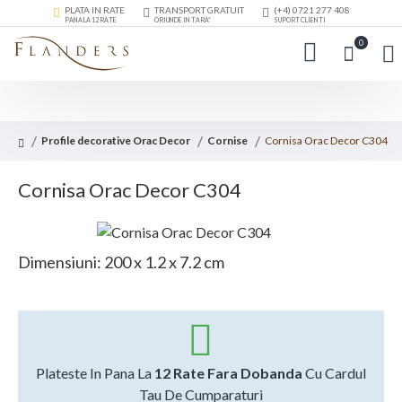
PLATA IN RATE
TRANSPORT GRATUIT
(+4) 0721 277 408
PANA LA 12 RATE
ORIUNDE IN TARA*
SUPORT CLIENTI
0
Profile decorative Orac Decor
Cornise
Cornisa Orac Decor C304
Cornisa Orac Decor C304
Dimensiuni: 200 x 1.2 x 7.2 cm
Plateste In Pana La
12 Rate Fara Dobanda
Cu Cardul
Tau De Cumparaturi