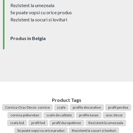
Rezistent la umezeala
Se poate vopsi cu orice produs
Rezistent la socuri si lovituri
Produs in Belgia
Product Tags
Cornisa Orac Decor. cornise
scafe
profile decorative
profil perdea
cornisa poliuretan
scafe de calitate
profile tavan
orac decor
scafa led
profil led
profil duropolimer
Rezistent la umezeala
Se poate vopsi cu orice produs
Rezistent la socuri si lovituri