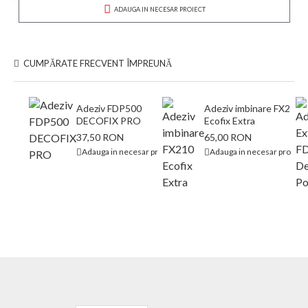
ADAUGA IN NECESAR PROIECT
CUMPĂRATE FRECVENT ÎMPREUNĂ
Adeziv FDP500
Adeziv imbinare FX210
DECOFIX PRO
Ecofix Extra
37,50 RON
65,00 RON
Adauga in necesar proiect
Adauga in necesar proiect