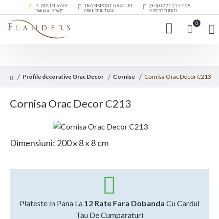
PLATA IN RATE
TRANSPORT GRATUIT
(+4) 0721 277 408
PANA LA 12 RATE
ORIUNDE IN TARA*
SUPORT CLIENTI
0
Profile decorative Orac Decor
Cornise
Cornisa Orac Decor C213
Cornisa Orac Decor C213
Dimensiuni: 200 x 8 x 8 cm
Plateste In Pana La
12 Rate Fara Dobanda
Cu Cardul
Tau De Cumparaturi