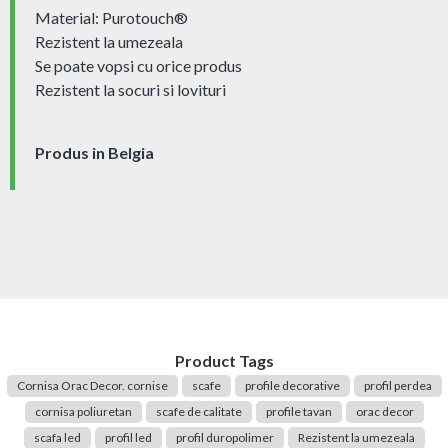
Material: Purotouch®
Rezistent la umezeala
Se poate vopsi cu orice produs
Rezistent la socuri si lovituri
Produs in Belgia
Product Tags
Cornisa Orac Decor. cornise
scafe
profile decorative
profil perdea
cornisa poliuretan
scafe de calitate
profile tavan
orac decor
scafa led
profil led
profil duropolimer
Rezistent la umezeala