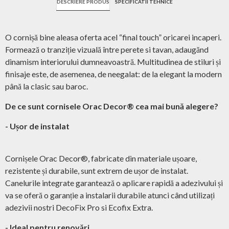
DESCRIERE PRODUS
SPECIFICATII TEHNICE
O cornișă bine aleasa oferta acel “final touch” oricarei incaperi.
Formează o tranziție vizuală între perete si tavan, adaugănd
dinamism interiorului dumneavoastră. Multitudinea de stiluri și
finisaje este, de asemenea, de neegalat: de la elegant la modern
până la clasic sau baroc.
De ce sunt cornisele Orac Decor® cea mai bună alegere?
- Ușor de instalat
Cornișele Orac Decor®, fabricate din materiale ușoare,
rezistente și durabile, sunt extrem de ușor de instalat.
Canelurile integrate garantează o aplicare rapidă a adezivului și
va se oferă o garanție a instalarii durabile atunci când utilizați
adezivii nostri DecoFix Pro si Ecofix Extra.
- Ideal pentru renovări