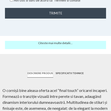
Am citit si sunt de acord cu
Termeni si conditii
TRIMITE
Citeste mai multe detalii...
DESCRIERE PRODUS
SPECIFICATII TEHNICE
O cornișă bine aleasa oferta acel “final touch” oricarei incaperi.
Formează o tranziție vizuală între perete si tavan, adaugănd
dinamism interiorului dumneavoastră. Multitudinea de stiluri și
finisaje este, de asemenea, de neegalat: de la elegant la modern