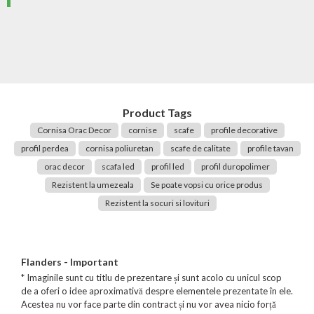
Product Tags
Cornisa Orac Decor
cornise
scafe
profile decorative
profil perdea
cornisa poliuretan
scafe de calitate
profile tavan
orac decor
scafa led
profil led
profil duropolimer
Rezistent la umezeala
Se poate vopsi cu orice produs
Rezistent la socuri si lovituri
Flanders - Important
* Imaginile sunt cu titlu de prezentare și sunt acolo cu unicul scop
de a oferi o idee aproximativă despre elementele prezentate în ele.
Acestea nu vor face parte din contract și nu vor avea nicio forță