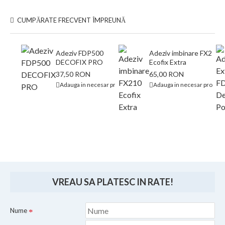
CUMPĂRATE FRECVENT ÎMPREUNĂ
Adeziv FDP500
Adeziv imbinare FX210
DECOFIX PRO
Ecofix Extra
37,50 RON
65,00 RON
Adauga in necesar proiect
Adauga in necesar proiect
VREAU SA PLATESC IN RATE!
Nume