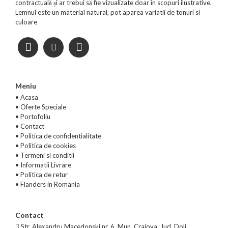
contractuală și ar trebui să fie vizualizate doar în scopuri ilustrative.
Lemnul este un material natural, pot aparea variatii de tonuri si
culoare
Meniu
• Acasa
•
Oferte Speciale
•
Portofoliu
•
Contact
•
Politica de confidentialitate
•
Politica de cookies
•
Termeni si conditii
•
Informatii Livrare
•
Politica de retur
•
Flanders in Romania
Contact
Str. Alexandru Macedonski nr. 6, Mun. Craiova, Jud. Dolj,