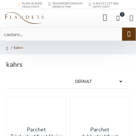
PLATA IN RATE
TRANSPORT GRATUIT
(+4) 0721 277 408
PANA LA 12 RATE
ORIUNDE IN TARA*
SUPORT CLIENTI
0
kahrs
kahrs
Parchet
Parchet