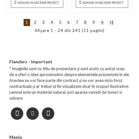
ADAUGA IN NECESAR PROIECT
ADAUGA IN NECESAR PROIECT
1
2
3
4
5
6
7
8
9
>
>|
Afişare 1 - 24 din 241 (11 pagini)
Flanders - Important
* Imaginile sunt cu titlu de prezentare și sunt acolo cu unicul scop
de a oferi o idee aproximativă despre elementele prezentate în ele.
Acestea nu vor face parte din contract și nu vor avea nicio forță
contractuală și ar trebui să fie vizualizate doar în scopuri ilustrative.
Lemnul este un material natural, pot aparea variatii de tonuri si
culoare
Meniu