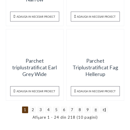
ADAUGA IN NECESAR PROIECT
ADAUGA IN NECESAR PROIECT
Parchet
Parchet
triplustratificat Earl
Triplustratificat Fag
Grey Wide
Hellerup
ADAUGA IN NECESAR PROIECT
ADAUGA IN NECESAR PROIECT
1
2
3
4
5
6
7
8
9
>
>|
Afişare 1 - 24 din 218 (10 pagini)