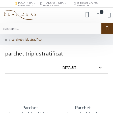
PLATA IN RATE
TRANSPORT GRATUIT
(+4) 0721 277 408
PANA LA 12 RATE
ORIUNDE IN TARA*
SUPORT CLIENTI
0
parchet triplustratificat
parchet triplustratificat
Parchet
Parchet